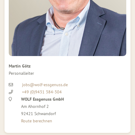
Martin Götz
Personalleiter
jobs@wolf-essgenuss.de
+49 (0)9431 384-304
WOLF Essgenuss GmbH
Am Ahornhof 2
92421 Schwandorf
Route berechnen