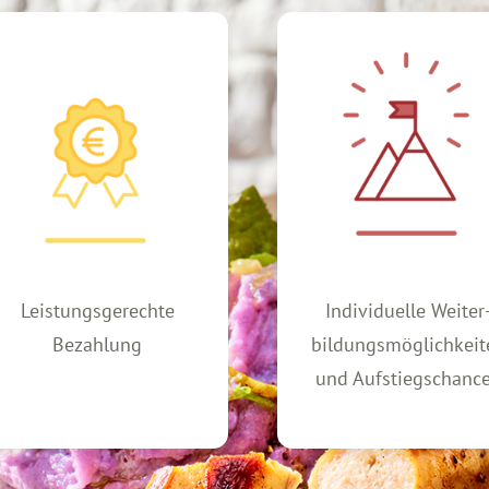
Individuelle Weiter­
Flache Hier­archien m
bildungs­möglich­keiten
schnellen Entscheidu
und Aufstiegs­chancen
wegen