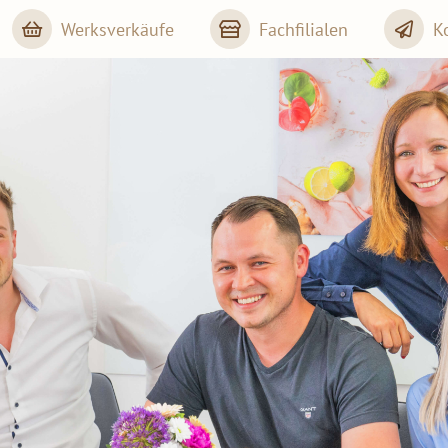
Werksverkäufe
Fachfilialen
K