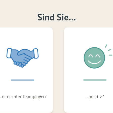
Sind Sie…
...positiv?
...innovativ &
entwicklungsfreudi