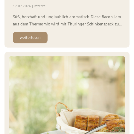
12.07.2026 | Rezepte
Süß, herzhaft und unglaublich aromatisch Diese Bacon-Jam
aus dem Thermomix wird mit Thüringer Schinkenspeck zum
echten Lieblingssnack. Zutaten für 4 Personen: 600 g WOLF
weiterlesen
Thüringer Schinkenspeck 110 g rote Zwiebel 175 g
Schalotten 4 Knoblauchzehen 150 ml Dimple (Irish Whiskey)
150 ml Ahornsirup 1 Knoblauchzehe 110 g brauner Zucker
60 […]