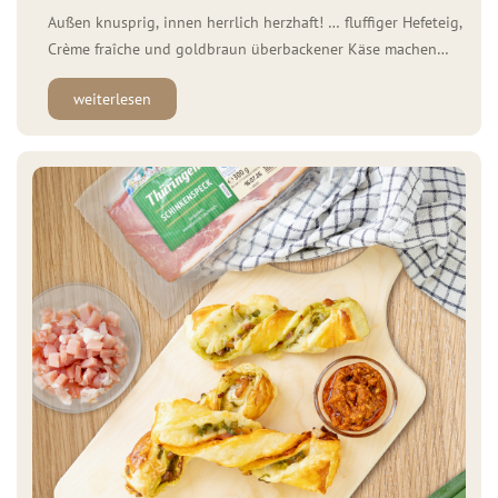
Außen knusprig, innen herrlich herzhaft! … fluffiger Hefeteig,
Crème fraîche und goldbraun überbackener Käse machen
diesen Snack zum absoluten Highlight für Partys,
weiterlesen
Spieleabende oder den nächsten Familienabend. Zutaten für
1 Dog Ring: 3 Packungen (250 g) WOLF Mini Berner
Würstchen 400 g Mehl ½ Würfel (20 g) Hefe 220 ml […]