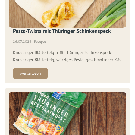
Pesto-Twists mit Thüringer Schinkenspeck
26.07.2026 | Rezepte
Knuspriger Blätterteig trifft Thüringer Schinkenspeck
Knuspriger Blätterteig, würziges Pesto, geschmolzener Käse
und aromatischer WOLF Thüringer Schinkenspeck – diese
weiterlesen
Pesto-Twists sind schnell gemacht und der perfekte Snack für
jede Gelegenheit. Ob als Fingerfood für Gäste, zum Brunch
oder einfach zwischendurch: Sie schmecken frisch aus dem
Ofen genauso lecker wie kalt. Zutaten […]