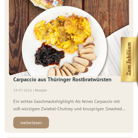
Carpaccio aus Thüringer Rostbratwürsten
19.07.2026 | Rezepte
Ein echtes Geschmackshighlight Als feines Carpaccio mit
süß-würzigem Zwiebel-Chutney und knusprigen Smashed
Potatoes wird aus den Rostbratwürsten vom Vortag ein
weiterlesen
echtes Geschmackshighlight. Zutaten für 4 Personen: 4 WOLF
Original Thüringer Rostbratwürste vom Vortag 1 kg gekochte