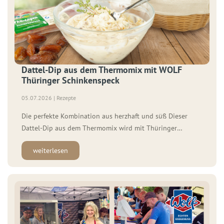
Dattel-Dip aus dem Thermomix mit WOLF
Thüringer Schinkenspeck
05.07.2026 | Rezepte
Die perfekte Kombination aus herzhaft und süß Dieser
Dattel-Dip aus dem Thermomix wird mit Thüringer
Schinkenspeck zum echten Lieblingssnack. Zutaten für 4
weiterlesen
Personen: 100 g WOLF Thüringer Schinkenspeck 300 g
Frischkäse 100 g Crème fraîche 120 g entsteinte Datteln
Currypulver 1 EL Öl 1 Knoblauchzehe Salz 1 EL Honig So […]