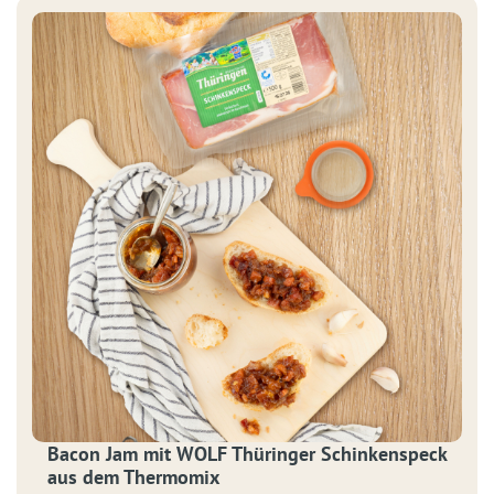
Drillinge (festkochend) Mediterrane Kräuter Etwas Öl 250 g
rote Zwiebeln 100 g brauner Zucker […]
Bacon Jam mit WOLF Thüringer Schinkenspeck
aus dem Thermomix