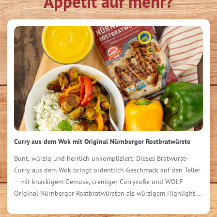
Appetit auf mehr?
Curry aus dem Wok mit Original Nürnberger Rostbratwürste
Bunt, würzig und herrlich unkompliziert: Dieses Bratwurst-
Curry aus dem Wok bringt ordentlich Geschmack auf den Teller
– mit knackigem Gemüse, cremiger Currysoße und WOLF
Original Nürnberger Rostbratwürsten als würzigem Highlight.
Zutaten für 4 Personen: 1 Packung (300 g) WOLF Original
Nürnberger Rostbratwürste 250 g Basmati-Reis 1 grüne