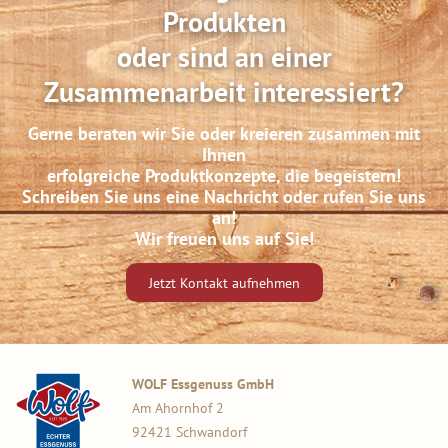
Produkten
oder sind an einer
Zusammenarbeit interessiert?
Gerne beraten wir Sie oder kreieren zusammen mit
Ihnen
erfolgreiche Produktkonzepte, die begeistern!
Schreiben Sie uns eine Nachricht oder rufen Sie uns
an!
Wir freuen uns auf Sie!
Jetzt Kontakt aufnehmen
WOLF Essgenuss GmbH
Am Ahornhof 2
92421 Schwandorf