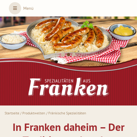
Skip to main content
Menü
Startseite
/
Produktwelten
/
Fränkische Spezialitäten
In Franken daheim – Der