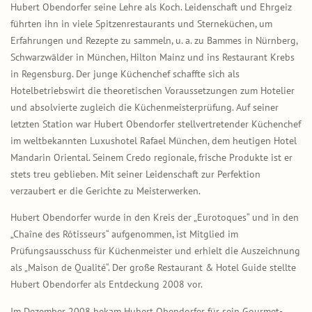
Hubert Obendorfer seine Lehre als Koch. Leidenschaft und Ehrgeiz
führten ihn in viele Spitzenrestaurants und Sterneküchen, um
Erfahrungen und Rezepte zu sammeln, u. a. zu Bammes in Nürnberg,
Schwarzwälder in München, Hilton Mainz und ins Restaurant Krebs
in Regensburg. Der junge Küchenchef schaffte sich als
Hotelbetriebswirt die theoretischen Voraussetzungen zum Hotelier
und absolvierte zugleich die Küchenmeisterprüfung. Auf seiner
letzten Station war Hubert Obendorfer stellvertretender Küchenchef
im weltbekannten Luxushotel Rafael München, dem heutigen Hotel
Mandarin Oriental. Seinem Credo regionale, frische Produkte ist er
stets treu geblieben. Mit seiner Leidenschaft zur Perfektion
verzaubert er die Gerichte zu Meisterwerken.
Hubert Obendorfer wurde in den Kreis der „Eurotoques“ und in den
„Chaîne des Rôtisseurs“ aufgenommen, ist Mitglied im
Prüfungsausschuss für Küchenmeister und erhielt die Auszeichnung
als „Maison de Qualité“. Der große Restaurant & Hotel Guide stellte
Hubert Obendorfer als Entdeckung 2008 vor.
Im Dezember 2008 bekam Hubert Obendorfer für sein Gourmet-