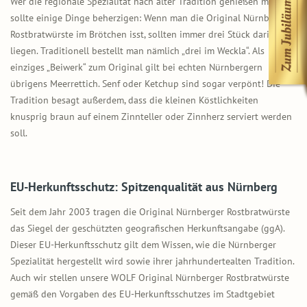
Wer die regionale Spezialität nach alter Tradition genießen möchte,
sollte einige Dinge beherzigen: Wenn man die Original Nürnberger
Rostbratwürste im Brötchen isst, sollten immer drei Stück darin
liegen. Traditionell bestellt man nämlich „drei im Weckla“. Als
einziges „Beiwerk“ zum Original gilt bei echten Nürnbergern
übrigens Meerrettich. Senf oder Ketchup sind sogar verpönt! Die
Tradition besagt außerdem, dass die kleinen Köstlichkeiten
knusprig braun auf einem Zinnteller oder Zinnherz serviert werden
soll.
EU-Herkunftsschutz: Spitzenqualität aus Nürnberg
Seit dem Jahr 2003 tragen die Original Nürnberger Rostbratwürste
das Siegel der geschützten geografischen Herkunftsangabe (ggA).
Dieser EU-Herkunftsschutz gilt dem Wissen, wie die Nürnberger
Spezialität hergestellt wird sowie ihrer jahrhundertealten Tradition.
Auch wir stellen unsere WOLF Original Nürnberger Rostbratwürste
gemäß den Vorgaben des EU-Herkunftsschutzes im Stadtgebiet