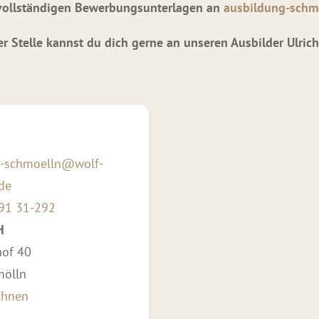
 vollständigen Bewerbungsunterlagen an
ausbildung-schm
er Stelle kannst du dich gerne an unseren Ausbilder Ulri
g-schmoelln@wolf-
de
91 31-292
H
of 40
mölln
chnen