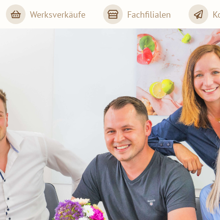
Werksverkäufe
Fachfilialen
K