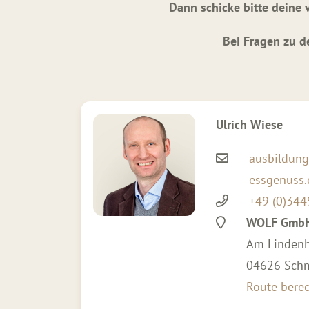
Dann schicke bitte deine
Bei Fragen zu d
Ulrich Wiese
ausbildun
essgenuss.
+49 (0)344
WOLF Gmb
Am Lindenh
04626 Sch
Route bere