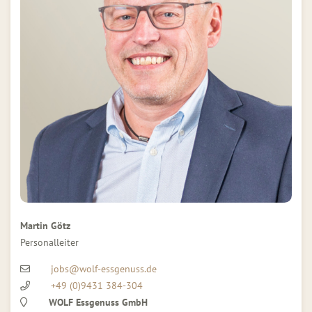
Martin Götz
Personalleiter
jobs@wolf-essgenuss.de
+49 (0)9431 384-304
WOLF Essgenuss GmbH