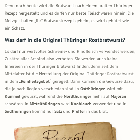
Denn noch heute wird die Bratwurst nach einem uralten Thüringer
Rezept hergestellt und es dürfen nur beste Fleischwaren hinein. Die
Metzger halten „ihr“ Bratwurstrezept geheim, es wird gehütet wie
ein Schatz.
Was darf in die Original Thüringer Rostbratwurst?
Es darf nur wertvolles Schweine- und Rindfleisch verwendet werden,
Zusätze aller Art sind also verboten. Sie werden auch keine
Innereien in der Thüringer Bratwurst finden, denn seit dem
Mittelalter ist die Herstellung der Original Thüringer Rostbratwurst
in dem
„Reinheitsgebot“
geregelt. Dann kommen die Gewürze dazu,
die je nach Region verschieden sind. In
Ostthüringen
wird mit
Kümmel
gewürzt, während die
Nordthüringer
mehr auf
Majoran
schwören. In
Mittelthüringen
wird
Knoblauch
verwendet und in
Südthüringen
kommt nur
Salz
und
Pfeffer
in das Brät.