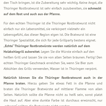
den Tisch bringen, ist die Zubereitung sehr wichtig. Keine Angst, die
Thüringer Rostbratwurst ist sehr einfach zuzubereiten, sie
schmeckt
auf dem Rost und auch aus der Pfanne.
Für den echten Thüringer ist die Thüringer Rostbratwurst nicht
einfach nur ein Lebensmittel, sie verkörpert vielmehr ein
Lebensgefühl, das dieser Region eigen ist. Die Bratwurst ist eine
Thüringer Spezialität, die sich für jede Grillparty bestens eignet.
„Echte“ Thüringer Rostbratwürste werden natürlich auf dem
Holzkohlegrill zubereitet
. Legen Sie die Würste einfach auf den
heißen Grill und lassen Sie sie von allen Seiten bräunen. Fertig! Den
echten Thüringer Geschmack erreichen Sie, wenn Sie Bier zum
Abkühlen des Grills verwenden, Wasser ist in Thüringen verpönt.
Natürlich können Sie die Thüringer Rostbratwurst auch in der
Pfanne braten.
Hierzu geben Sie etwas Fett in die Pfanne und
braten die Thüringer Bratwürste auf mittlerer Flamme von allen
Seiten. Natürlich sollte die Pfanne nicht zu heiß sein, sonst platzt
die Haut auf. Aber eine dunkle Farbe ist durchaus erwünscht, nur
„schwarz“ sollten die Bratwürste nicht werden.