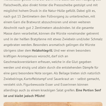
Fleischwolfs, also direkt hinter die Pressscheibe gestülpt und mit
möglichst hohem Druck in die Natur-Hülle gefüllt. Dabei gilt es,
nach gut 15 Zentimetern den Füllvorgang zu unterbrechen, mit
einem Garn die Bratwurst abzuschnüren und einen weiteren
Abschnitt nach gut 2 Zentimetern abzubinden. Ist die gesamte
Masse dann verarbeitet, können die Würste voneinander getrennt
und in der heißen Bratpfanne mit etwas Zwiebeln und/oder Schmalz
angebraten werden. Besonders aromatisch gelingen die Würste
übrigens über dem
Holzkohlegrill
. Und wer einen besonders
kräftigen Aromagenuss wünscht, darf sich an
Geschmacksverstärkern erfreuen, welche in die Glut gegeben
werden und einzig und allein durch die entstehenden Dämpfe für
eine ganz besondere Note sorgen. Als Beilage bieten sich natürlich
Zwiebelringe, Kartoffelstampf und Sauerkraut an – selbst gemacht,
versteht sich. Figurbewusste Esser und Esserinnen können
allerdings auch zu einem knackigen Salat greifen.
Eine Portion Senf
ist und bleibt jedoch Pflicht!