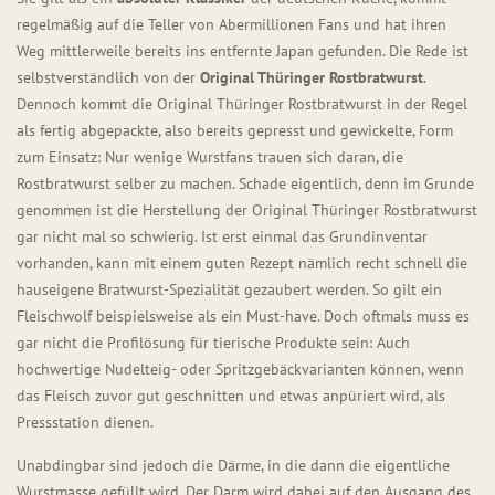
regelmäßig auf die Teller von Abermillionen Fans und hat ihren
Weg mittlerweile bereits ins entfernte Japan gefunden. Die Rede ist
selbstverständlich von der
Original Thüringer Rostbratwurst
.
Dennoch kommt die Original Thüringer Rostbratwurst in der Regel
als fertig abgepackte, also bereits gepresst und gewickelte, Form
zum Einsatz: Nur wenige Wurstfans trauen sich daran, die
Rostbratwurst selber zu machen. Schade eigentlich, denn im Grunde
genommen ist die Herstellung der Original Thüringer Rostbratwurst
gar nicht mal so schwierig. Ist erst einmal das Grundinventar
vorhanden, kann mit einem guten Rezept nämlich recht schnell die
hauseigene Bratwurst-Spezialität gezaubert werden. So gilt ein
Fleischwolf beispielsweise als ein Must-have. Doch oftmals muss es
gar nicht die Profilösung für tierische Produkte sein: Auch
hochwertige Nudelteig- oder Spritzgebäckvarianten können, wenn
das Fleisch zuvor gut geschnitten und etwas anpüriert wird, als
Pressstation dienen.
Unabdingbar sind jedoch die Därme, in die dann die eigentliche
Wurstmasse gefüllt wird. Der Darm wird dabei auf den Ausgang des