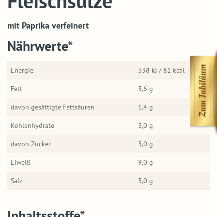
Fleischsülze
mit Paprika verfeinert
Nährwerte*
Energie
338 kJ / 81 kcal
Fett
3,6 g
davon gesättigte Fettsäuren
1,4 g
Kohlenhydrate
3,0 g
davon Zucker
3,0 g
Eiweiß
9,0 g
Salz
3,0 g
Inhaltsstoffe*