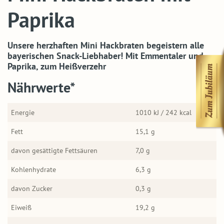
Paprika
Unsere herzhaften Mini Hackbraten begeistern alle
bayerischen Snack-Liebhaber! Mit Emmentaler und
Paprika, zum Heißverzehr
Nährwerte*
Energie
1010 kJ / 242 kcal
Fett
15,1 g
davon gesättigte Fettsäuren
7,0 g
Kohlenhydrate
6,3 g
davon Zucker
0,3 g
Eiweiß
19,2 g