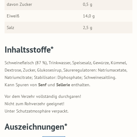
davon Zucker
0,5 g
Eiweiß
14,0 g
Salz
2,5 g
Inhaltsstoffe*
Schweinefleisch (87 %), Trinkwasser, Speisesalz, Gewürze, Kümmel,
Dextrose, Zucker, Glukosesirup, Säureregulatoren: Natriumacetate,
Natriumcitrate; Stabilisator: Diphosphate; Schweinesaitling.
Kann Spuren von
Senf
und
Sellerie
enthalten.
Vor dem Verzehr vollständig durchgaren!
Nicht zum Rohverzehr geeignet!
Unter Schutzatmosphäre verpackt.
Auszeichnungen*