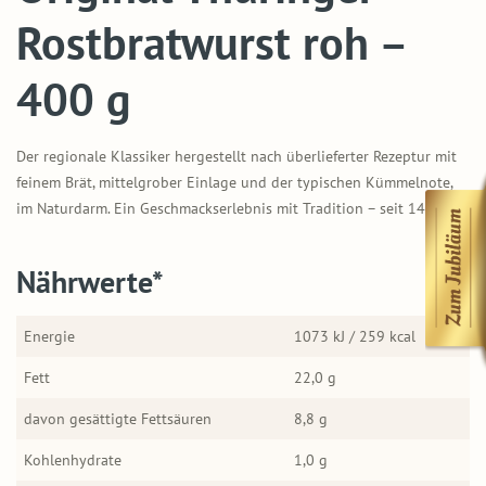
Rostbratwurst roh –
400 g
Der regionale Klassiker hergestellt nach überlieferter Rezeptur mit
feinem Brät, mittelgrober Einlage und der typischen Kümmelnote,
im Naturdarm. Ein Geschmackserlebnis mit Tradition – seit 1404!
Nährwerte*
Energie
1073 kJ / 259 kcal
Fett
22,0 g
davon gesättigte Fettsäuren
8,8 g
Kohlenhydrate
1,0 g