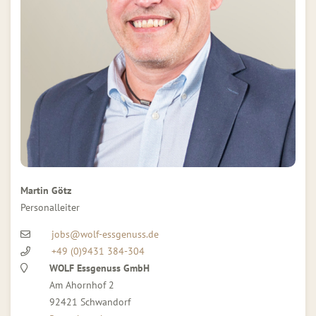
Martin Götz
Personalleiter
jobs@wolf-essgenuss.de
+49 (0)9431 384-304
WOLF Essgenuss GmbH
Am Ahornhof 2
92421 Schwandorf