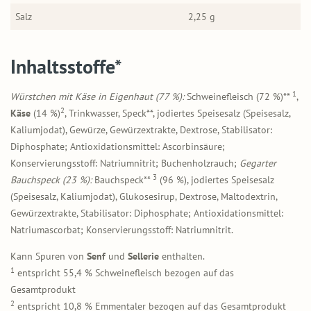
Salz
2,25 g
Inhaltsstoffe*
1
Würstchen mit Käse in Eigenhaut (77 %):
Schweinefleisch (72 %)**
,
2
Käse
(14 %)
, Trinkwasser, Speck**, jodiertes Speisesalz (Speisesalz,
Kaliumjodat), Gewürze, Gewürzextrakte, Dextrose, Stabilisator:
Diphosphate; Antioxidationsmittel: Ascorbinsäure;
Konservierungsstoff: Natriumnitrit; Buchenholzrauch;
Gegarter
3
Bauchspeck (23 %):
Bauchspeck**
(96 %), jodiertes Speisesalz
(Speisesalz, Kaliumjodat), Glukosesirup, Dextrose, Maltodextrin,
Gewürzextrakte, Stabilisator: Diphosphate; Antioxidationsmittel:
Natriumascorbat; Konservierungsstoff: Natriumnitrit.
Kann Spuren von
Senf
und
Sellerie
enthalten.
1
entspricht 55,4 % Schweinefleisch bezogen auf das
Gesamtprodukt
2
entspricht 10,8 % Emmentaler bezogen auf das Gesamtprodukt