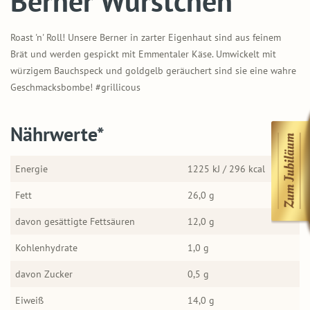
Berner Würstchen
Roast 'n' Roll! Unsere Berner in zarter Eigenhaut sind aus feinem
Brät und werden gespickt mit Emmentaler Käse. Umwickelt mit
würzigem Bauchspeck und goldgelb geräuchert sind sie eine wahre
Geschmacksbombe! #grillicous
Nährwerte*
Energie
1225 kJ / 296 kcal
Fett
26,0 g
davon gesättigte Fettsäuren
12,0 g
Kohlenhydrate
1,0 g
davon Zucker
0,5 g
Eiweiß
14,0 g