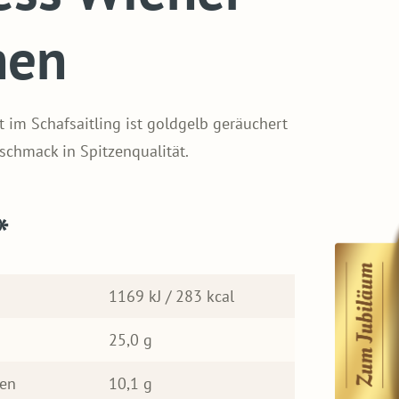
hen
t im Schafsaitling ist goldgelb geräuchert
schmack in Spitzenqualität.
*
1169 kJ / 283 kcal
25,0 g
ren
10,1 g