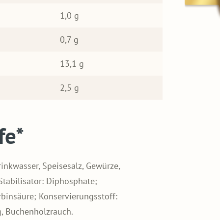
1,0 g
0,7 g
13,1 g
2,5 g
fe*
rinkwasser, Speisesalz, Gewürze,
Stabilisator: Diphosphate;
rbinsäure; Konservierungsstoff:
ng, Buchenholzrauch.