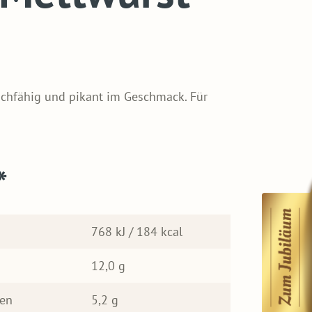
eichfähig und pikant im Geschmack. Für
*
768 kJ / 184 kcal
12,0 g
ren
5,2 g