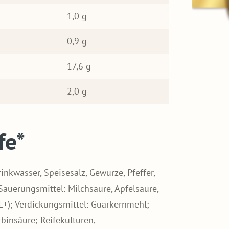
1,0 g
0,9 g
17,6 g
2,0 g
fe*
rinkwasser, Speisesalz, Gewürze, Pfeffer,
Säuerungsmittel: Milchsäure, Apfelsäure,
L+); Verdickungsmittel: Guarkernmehl;
rbinsäure; Reifekulturen,