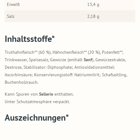
Eiweiß
13,4 g
Salz
2,18 g
Inhaltsstoffe*
Truthahnfleisch** (60 %), Hähnchenfleisch** (20 %), Putenfett**,
Trinkwasser, Speisesalz, Gewürze (enthält
Senf
), Gewürzextrakte,
Dextrose, Stabilisator: Diphosphate; Antioxidationsmittel:
Ascorbinsäure; Konservierungsstoff: Natriumnitrit; Schafsaitling,
Buchenholzrauch.
Kann Spuren von
Sellerie
enthalten.
Unter Schutzatmosphäre verpackt.
Auszeichnungen*