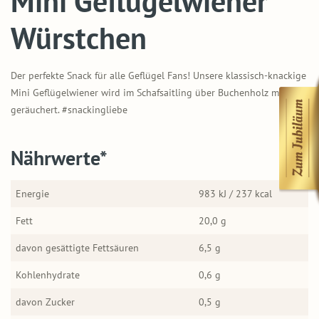
Mini Geflügelwiener
Würstchen
Der perfekte Snack für alle Geflügel Fans! Unsere klassisch-knackige
Mini Geflügelwiener wird im Schafsaitling über Buchenholz mild
geräuchert. #snackingliebe
Nährwerte*
Energie
983 kJ / 237 kcal
Fett
20,0 g
davon gesättigte Fettsäuren
6,5 g
Kohlenhydrate
0,6 g
davon Zucker
0,5 g