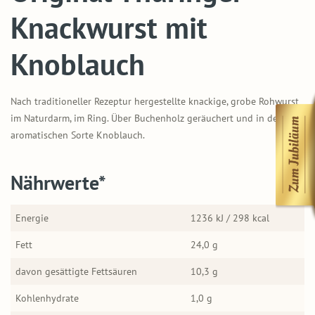
Knackwurst mit
Knoblauch
Nach traditioneller Rezeptur hergestellte knackige, grobe Rohwurst
im Naturdarm, im Ring. Über Buchenholz geräuchert und in der
aromatischen Sorte Knoblauch.
Nährwerte*
Energie
1236 kJ / 298 kcal
Fett
24,0 g
davon gesättigte Fettsäuren
10,3 g
Kohlenhydrate
1,0 g