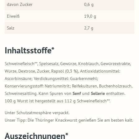
davon Zucker
0,6 g
Eiweiß
19,0 g
Salz
2,7 g
Inhaltsstoffe*
Schweinefleisch**, Speisesalz, Gewürze, Knoblauch, Gewürzextrakte,
Würze, Dextrose, Zucker, Rapsöl (0,3 %), Antioxidationsmittel:
Ascorbinsäure; Verdickungsmittel: Guarkernmehl;
Konservierungsstoff: Natriumnitrit; Reifekulturen, Buchenholzrauch,
Schweinesaitling. Kann Spuren von
Senf
und
Sellerie
enthalten.
100 g Wurst ist hergestellt aus 112 g Schweinefleisch**.
Unter Schutzatmosphäre verpackt.
Unser Tipp: Die Thüringer Knackwurst genießen Sie am besten kalt.
Auszeichnungen*