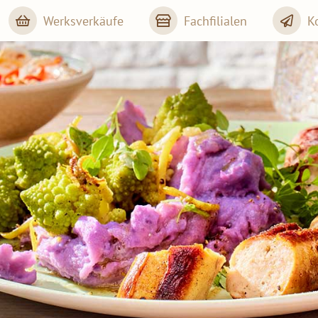
Werksverkäufe
Fachfilialen
K