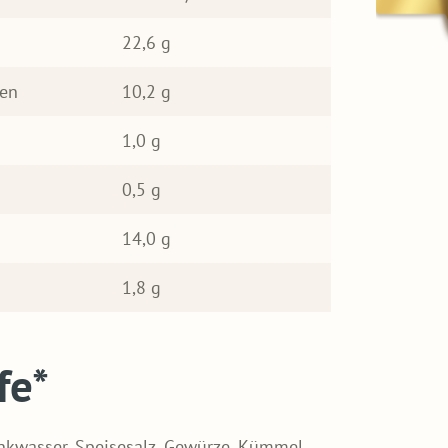
22,6 g
ren
10,2 g
1,0 g
0,5 g
14,0 g
1,8 g
fe*
inkwasser, Speisesalz, Gewürze, Kümmel,