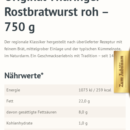
Rostbratwurst roh –
750 g
Der regionale Klassiker hergestellt nach überlieferter Rezeptur mit
feinem Brät, mittelgrober Einlage und der typischen Kümmelnote,
im Naturdarm. Ein Geschmackserlebnis mit Tradition – seit 1404!
Nährwerte*
Energie
1073 kJ / 259 kcal
Fett
22,0 g
davon gesättigte Fettsäuren
8,0 g
Kohlenhydrate
1,0 g