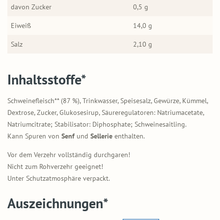
davon Zucker
0,5 g
Eiweiß
14,0 g
Salz
2,10 g
Inhaltsstoffe*
Schweinefleisch** (87 %), Trinkwasser, Speisesalz, Gewürze, Kümmel,
Dextrose, Zucker, Glukosesirup, Säureregulatoren: Natriumacetate,
Natriumcitrate; Stabilisator: Diphosphate; Schweinesaitling.
Kann Spuren von
Senf
und
Sellerie
enthalten.
Vor dem Verzehr vollständig durchgaren!
Nicht zum Rohverzehr geeignet!
Unter Schutzatmosphäre verpackt.
Auszeichnungen*