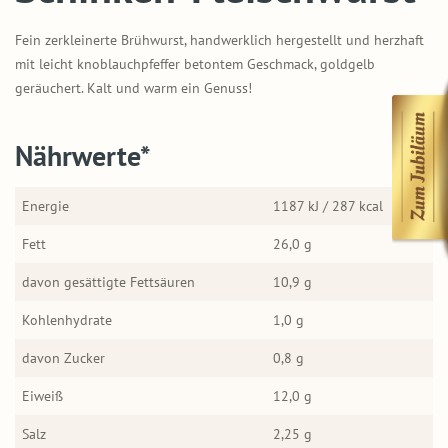
Fein zerkleinerte Brühwurst, handwerklich hergestellt und herzhaft
mit leicht knoblauchpfeffer betontem Geschmack, goldgelb
geräuchert. Kalt und warm ein Genuss!
Nährwerte*
Energie
1187 kJ / 287 kcal
Fett
26,0 g
davon gesättigte Fettsäuren
10,9 g
Kohlenhydrate
1,0 g
davon Zucker
0,8 g
Eiweiß
12,0 g
Salz
2,25 g