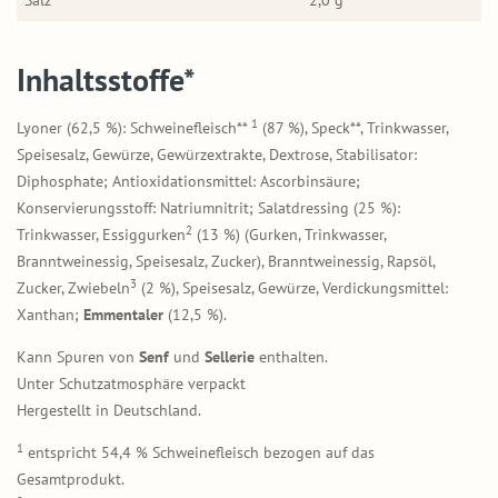
Inhaltsstoffe*
1
Lyoner (62,5 %): Schweinefleisch**
(87 %), Speck**, Trinkwasser,
Speisesalz, Gewürze, Gewürzextrakte, Dextrose, Stabilisator:
Diphosphate; Antioxidationsmittel: Ascorbinsäure;
Konservierungsstoff: Natriumnitrit; Salatdressing (25 %):
2
Trinkwasser, Essiggurken
(13 %) (Gurken, Trinkwasser,
Branntweinessig, Speisesalz, Zucker), Branntweinessig, Rapsöl,
3
Zucker, Zwiebeln
(2 %), Speisesalz, Gewürze, Verdickungsmittel:
Xanthan;
Emmentaler
(12,5 %).
Kann Spuren von
Senf
und
Sellerie
enthalten.
Unter Schutzatmosphäre verpackt
Hergestellt in Deutschland.
1
entspricht 54,4 % Schweinefleisch bezogen auf das
Gesamtprodukt.