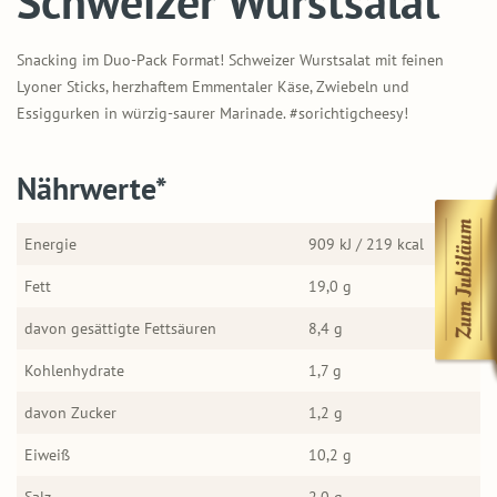
Schweizer Wurstsalat
Snacking im Duo-Pack Format! Schweizer Wurstsalat mit feinen
Lyoner Sticks, herzhaftem Emmentaler Käse, Zwiebeln und
Essiggurken in würzig-saurer Marinade. #sorichtigcheesy!
Nährwerte*
Energie
909 kJ / 219 kcal
Fett
19,0 g
davon gesättigte Fettsäuren
8,4 g
Kohlenhydrate
1,7 g
davon Zucker
1,2 g
Eiweiß
10,2 g
Salz
2,0 g