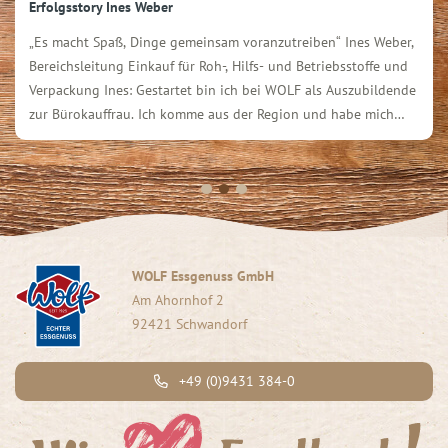
Erfolgsstory Ines Weber
„Es macht Spaß, Dinge gemeinsam voranzutreiben“ Ines Weber,
Bereichsleitung Einkauf für Roh-, Hilfs- und Betriebsstoffe und
Verpackung Ines: Gestartet bin ich bei WOLF als Auszubildende
zur Bürokauffrau. Ich komme aus der Region und habe mich
gefreut, bei einem namhaften Unternehmen wie WOLF
anfangen zu können. Nach der Ausbildung wurde ich als […]
WOLF Essgenuss GmbH
Am Ahornhof 2
92421 Schwandorf
+49 (0)9431 384-0