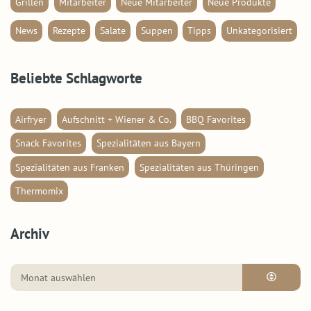
Grillen
Mitarbeiter
Neue Mitarbeiter
Neue Produkte
News
Rezepte
Salate
Suppen
Tipps
Unkategorisiert
Beliebte Schlagworte
Airfryer
Aufschnitt + Wiener & Co.
BBQ Favorites
Snack Favorites
Spezialitäten aus Bayern
Spezialitäten aus Franken
Spezialitäten aus Thüringen
Thermomix
Archiv