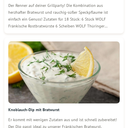
Der Renner auf deiner Grillparty! Die Kombination aus
herzhafter Bratwurst und rauchig-süßer Speckpflaume ist
einfach ein Genuss! Zutaten für 18 Stück: 6 Stück WOLF
Fränkische Rostbratwürste 6 Scheiben WOLF Thüringer
Schinkenspeck 3 frische Maiskolben 18 Trockenpflaumen 18
frische Lorbeerblätter/li> Olivenöl Salz und Pfeffer Fingerfood-
Spieße oder Zahnstocher So wird´s gemacht: Die […]
Knoblauch-Dip mit Bratwurst
Er kommt mit wenigen Zutaten aus und ist schnell zubereitet!
Der Dip passt ideal zu unserer Fränkischen Bratwurst,