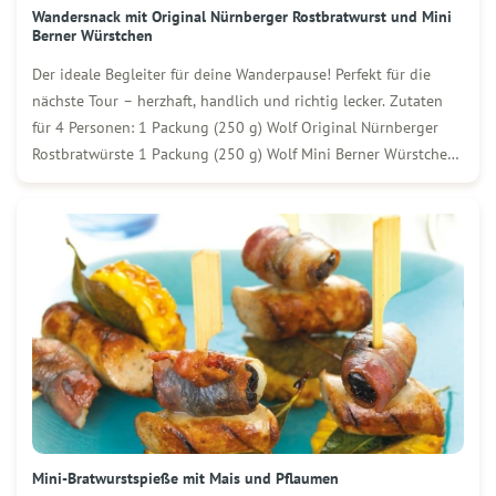
Wandersnack mit Original Nürnberger Rostbratwurst und Mini
Berner Würstchen
Der ideale Begleiter für deine Wanderpause! Perfekt für die
nächste Tour – herzhaft, handlich und richtig lecker. Zutaten
für 4 Personen: 1 Packung (250 g) Wolf Original Nürnberger
Rostbratwürste 1 Packung (250 g) Wolf Mini Berner Würstchen
1 Packung fertiger Blätterteig Eigelb zum Bestreichen Etwas
Sesam So wird´s gemacht: Würstchen […]
Mini-Bratwurstspieße mit Mais und Pflaumen