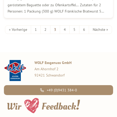
geröstetem Baguette oder zu Ofenkartoffel… Zutaten für 2
Personen: 1 Packung (300 g) WOLF Fränkische Bratwurst 5
Knoblauchzehen 2 Bio-Zitronen 350 g Frischkäse 300 g
Schmand/li> 4 EL Olivenöl Salz und Pfeffer […]
« Vorherige
1
2
3
4
5
6
Nächste »
WOLF Essgenuss GmbH
Am Ahornhof 2
92421 Schwandorf
+49 (0)9431 384-0