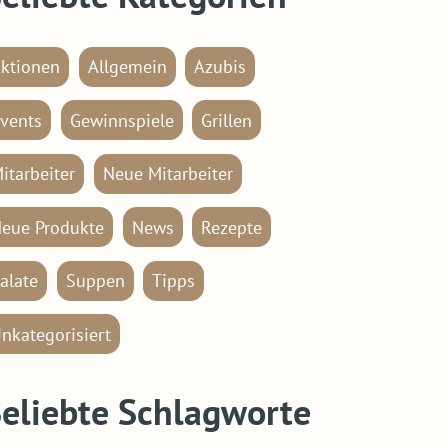
ktionen
Allgemein
Azubis
vents
Gewinnspiele
Grillen
itarbeiter
Neue Mitarbeiter
eue Produkte
News
Rezepte
alate
Suppen
Tipps
nkategorisiert
eliebte Schlagworte