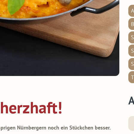
A
B
S
S
S
T
A
 herzhaft!
prigen Nürnbergern noch ein Stückchen besser.