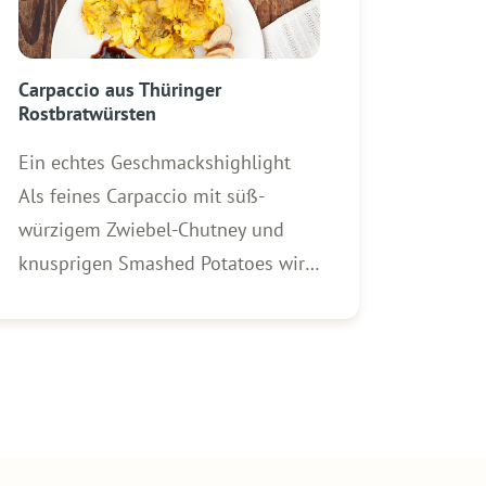
Carpaccio aus Thüringer
Rostbratwürsten
Ein echtes Geschmackshighlight
Als feines Carpaccio mit süß-
würzigem Zwiebel-Chutney und
knusprigen Smashed Potatoes wird
aus den Rostbratwürsten vom
Vortag ein echtes
Geschmackshighlight. Zutaten für 4
Personen: 4 WOLF Original
Thüringer Rostbratwürste vom
Vortag 1 kg gekochte Drillinge