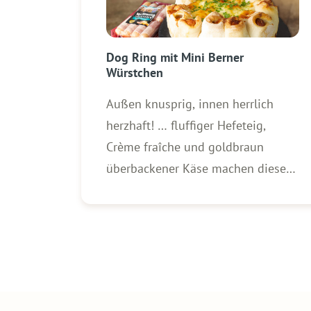
Dog Ring mit Mini Berner
Würstchen
Außen knusprig, innen herrlich
herzhaft! … fluffiger Hefeteig,
Crème fraîche und goldbraun
überbackener Käse machen diesen
Snack zum absoluten Highlight für
Partys, Spieleabende oder den
nächsten Familienabend. Zutaten
für 1 Dog Ring: 3 Packungen (250
g) WOLF Mini Berner Würstchen
400 g Mehl ½ Würfel (20 g) Hefe