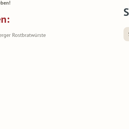
eben!
S
en:
erger Rostbratwürste