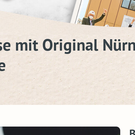
e mit Original Nür
e
B