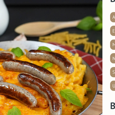
A
E
M
N
S
U
B