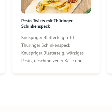
Pesto-Twists mit Thüringer
Schinkenspeck
Knuspriger Blätterteig trifft
Thüringer Schinkenspeck
Knuspriger Blätterteig, würziges
Pesto, geschmolzener Käse und
aromatischer WOLF Thüringer
Schinkenspeck – diese Pesto-
Twists sind schnell gemacht und
der perfekte Snack für jede
Gelegenheit. Ob als Fingerfood für
Gäste, zum Brunch oder einfach