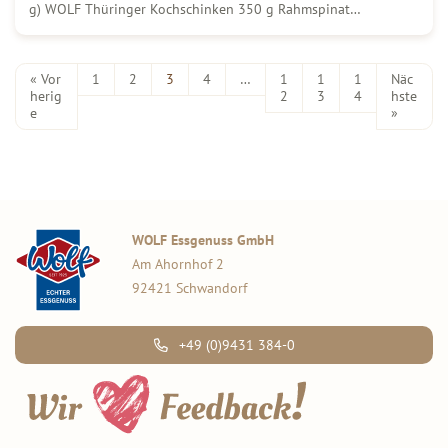
g) WOLF Thüringer Kochschinken 350 g Rahmspinat
(tiefgekühlt) 3 Eier 60 g Gouda 150 g Kräuterfrischkäse Salz &
Pfeffer So wird´s gemacht: Rahmspinat auftauen, gut […]
« Vor
1
2
3
4
…
1
1
1
Näc
herig
2
3
4
hste
e
»
WOLF Essgenuss GmbH
Am Ahornhof 2
92421 Schwandorf
+49 (0)9431 384-0