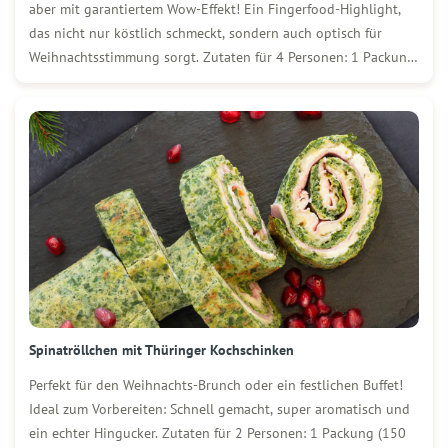
aber mit garantiertem Wow-Effekt! Ein Fingerfood-Highlight,
das nicht nur köstlich schmeckt, sondern auch optisch für
Weihnachtsstimmung sorgt. Zutaten für 4 Personen: 1 Packung
(400 g) Wolf Original Thüringer Rostbratwurst 1 Packung
fertiger Blätterteig 1 Glas Pesto (rot oder grün nach
Geschmack) 1 […]
Spinatröllchen mit Thüringer Kochschinken
Perfekt für den Weihnachts-Brunch oder ein festlichen Buffet!
Ideal zum Vorbereiten: Schnell gemacht, super aromatisch und
ein echter Hingucker. Zutaten für 2 Personen: 1 Packung (150