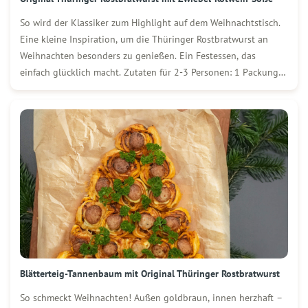
So wird der Klassiker zum Highlight auf dem Weihnachtstisch.
Eine kleine Inspiration, um die Thüringer Rostbratwurst an
Weihnachten besonders zu genießen. Ein Festessen, das
einfach glücklich macht. Zutaten für 2-3 Personen: 1 Packung
(500 g) Wolf Original Thüringer Rostbratwurst 2 große
Zwiebeln 1–2 TL Knoblauchpulver 3 EL Mehl 75 ml […]
Blätterteig-Tannenbaum mit Original Thüringer Rostbratwurst
So schmeckt Weihnachten! Außen goldbraun, innen herzhaft –