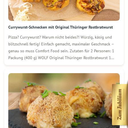
Currywurst-Schnecken mit Original Thüringer Rostbratwurst
Pizza? Currywurst? Warum nicht beides?! Würzig, käsig und
blitzschnell fertig! Einfach gemacht, maximaler Geschmack –
genau so muss Comfort Food sein. Zutaten für 2 Personen: 1
Packung (400 g) WOLF Original Thüringer Rostbratwurst 1
Packung fertigen Pizzateig ca. 100 ml Currysoße 200 g
geriebenen Mozzarella Ölspray Currypulver So wird´s gemacht:
[…]