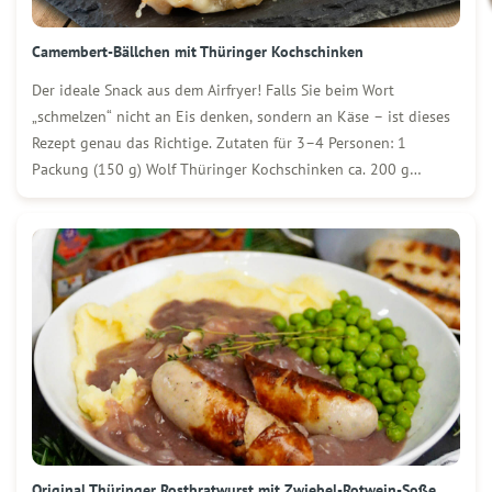
Camembert-Bällchen mit Thüringer Kochschinken
Der ideale Snack aus dem Airfryer! Falls Sie beim Wort
„schmelzen“ nicht an Eis denken, sondern an Käse – ist dieses
Rezept genau das Richtige. Zutaten für 3–4 Personen: 1
Packung (150 g) Wolf Thüringer Kochschinken ca. 200 g
Camembert 2 Eier Paniermehl So wird´s gemacht: Kochschinken
und Camembert in […]
Original Thüringer Rostbratwurst mit Zwiebel-Rotwein-Soße