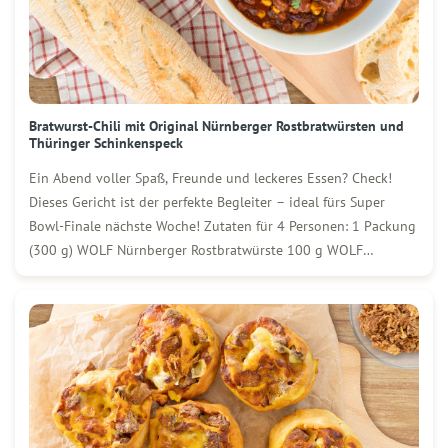
Bratwurst-Chili mit Original Nürnberger Rostbratwürsten und
Thüringer Schinkenspeck
Ein Abend voller Spaß, Freunde und leckeres Essen? Check!
Dieses Gericht ist der perfekte Begleiter – ideal fürs Super
Bowl-Finale nächste Woche! Zutaten für 4 Personen: 1 Packung
(300 g) WOLF Nürnberger Rostbratwürste 100 g WOLF
Thüringer Schinkenspeck 150 ml Rotwein 400 g passierte
Tomaten 2 gehäufte TL Tomatenmark 1 […]