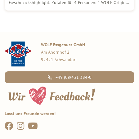
Geschmackshighlight. Zutaten für 4 Personen: 4 WOLF Original
Thüringer Rostbratwürste vom Vortag 1 kg gekochte Drillinge
(festkochend) Mediterrane Kräuter Etwas Öl 250 g rote
Zwiebeln 100 g brauner Zucker […]
WOLF Essgenuss GmbH
Am Ahornhof 2
92421 Schwandorf
+49 (0)9431 384-0
Lasst uns Freunde werden!