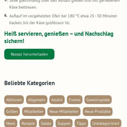
Soße gleichmäßig über den Auflauf gießen und mit geriebenem
Käse bestreuen.
Auflauf im vorgeheizten Ofen bei 180 °C etwa 25–30 Minuten
backen, bis der Käse goldbraun ist.
Heiß servieren, genießen – und Nachschlag
sichern!
Rezept herunterladen
Beliebte Kategorien
Aktionen
Allgemein
Azubis
Events
Gewinnspiele
Grillen
Mitarbeiter
Neue Mitarbeiter
Neue Produkte
News
Rezepte
Salate
Suppen
Tipps
Unkategorisiert