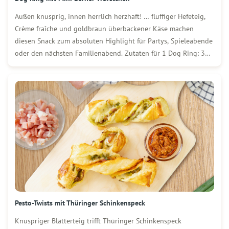
Außen knusprig, innen herrlich herzhaft! … fluffiger Hefeteig,
Crème fraîche und goldbraun überbackener Käse machen
diesen Snack zum absoluten Highlight für Partys, Spieleabende
oder den nächsten Familienabend. Zutaten für 1 Dog Ring: 3
Packungen (250 g) WOLF Mini Berner Würstchen 400 g Mehl ½
Würfel (20 g) Hefe 220 ml […]
Pesto-Twists mit Thüringer Schinkenspeck
Knuspriger Blätterteig trifft Thüringer Schinkenspeck