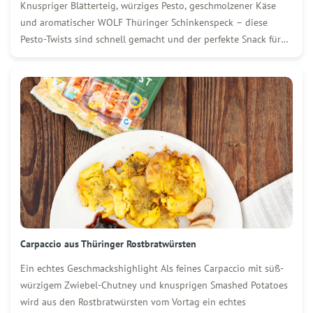
Knuspriger Blätterteig, würziges Pesto, geschmolzener Käse
und aromatischer WOLF Thüringer Schinkenspeck – diese
Pesto-Twists sind schnell gemacht und der perfekte Snack für
jede Gelegenheit. Ob als Fingerfood für Gäste, zum Brunch
oder einfach zwischendurch: Sie schmecken frisch aus dem Ofen
genauso lecker wie kalt. Zutaten […]
Carpaccio aus Thüringer Rostbratwürsten
Ein echtes Geschmackshighlight Als feines Carpaccio mit süß-
würzigem Zwiebel-Chutney und knusprigen Smashed Potatoes
wird aus den Rostbratwürsten vom Vortag ein echtes