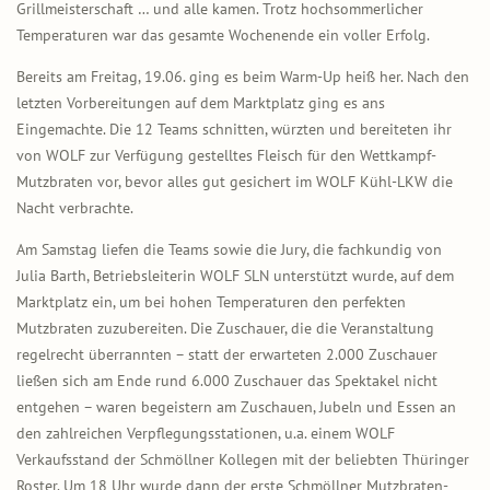
Grillmeisterschaft … und alle kamen. Trotz hochsommerlicher
Temperaturen war das gesamte Wochenende ein voller Erfolg.
Bereits am Freitag, 19.06. ging es beim Warm-Up heiß her. Nach den
letzten Vorbereitungen auf dem Marktplatz ging es ans
Eingemachte. Die 12 Teams schnitten, würzten und bereiteten ihr
von WOLF zur Verfügung gestelltes Fleisch für den Wettkampf-
Mutzbraten vor, bevor alles gut gesichert im WOLF Kühl-LKW die
Nacht verbrachte.
Am Samstag liefen die Teams sowie die Jury, die fachkundig von
Julia Barth, Betriebsleiterin WOLF SLN unterstützt wurde, auf dem
Marktplatz ein, um bei hohen Temperaturen den perfekten
Mutzbraten zuzubereiten. Die Zuschauer, die die Veranstaltung
regelrecht überrannten – statt der erwarteten 2.000 Zuschauer
ließen sich am Ende rund 6.000 Zuschauer das Spektakel nicht
entgehen – waren begeistern am Zuschauen, Jubeln und Essen an
den zahlreichen Verpflegungsstationen, u.a. einem WOLF
Verkaufsstand der Schmöllner Kollegen mit der beliebten Thüringer
Roster. Um 18 Uhr wurde dann der erste Schmöllner Mutzbraten-