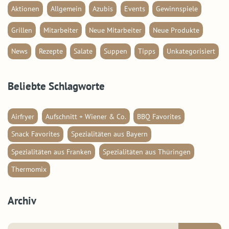
Aktionen
Allgemein
Azubis
Events
Gewinnspiele
Grillen
Mitarbeiter
Neue Mitarbeiter
Neue Produkte
News
Rezepte
Salate
Suppen
Tipps
Unkategorisiert
Beliebte Schlagworte
Airfryer
Aufschnitt + Wiener & Co.
BBQ Favorites
Snack Favorites
Spezialitäten aus Bayern
Spezialitäten aus Franken
Spezialitäten aus Thüringen
Thermomix
Archiv