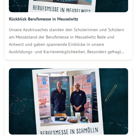
Rückblick Berufsmesse in Meuselwitz
Unsere Azubicoaches standen den Schülerinnen und Schülern
am Messestand der Berufsmesse in Meuselwitz Rede und
Antwort und gaben spannende Einblicke in unsere
Ausbildungs- und Karrieremöglichkeiten. Besonders gefragt
waren praxisnahe Einblicke in den Arbeitsalltag und
Perspektiven nach dem Schulabschluss. Der direkte Austausch
hat viele Fragen geklärt und neue Kontakte ermöglicht.
Neugierig […]