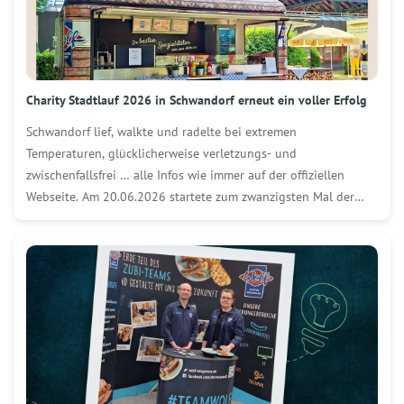
Charity Stadtlauf 2026 in Schwandorf erneut ein voller Erfolg
Schwandorf lief, walkte und radelte bei extremen
Temperaturen, glücklicherweise verletzungs- und
zwischenfallsfrei … alle Infos wie immer auf der offiziellen
Webseite. Am 20.06.2026 startete zum zwanzigsten Mal der
Charity Stadtlauf in Schwandorf, bei dem sich in den
Kategorien Haupt- und Firmenlauf, Run & Bike, Nordic Walking
sowie den Läufen für […]