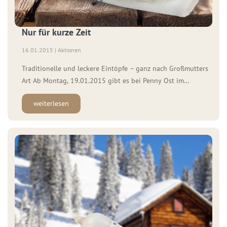
Nur für kurze Zeit
16.01.2015 | Aktionen
Traditionelle und leckere Eintöpfe – ganz nach Großmutters
Art Ab Montag, 19.01.2015 gibt es bei Penny Ost im
Großraum Berlin unsere deftigen, traditionellen WOLF
weiterlesen
Eintöpfe im Schlauchbeutel. Ein echter Genuss in der kalten
Jahreszeit. Zu den leckeren Sorten gehören: der
Erbseneintopf mit der herzhaften WOLF Bockwurst, die
Kartoffelsuppe mit knackigen WOLF […]