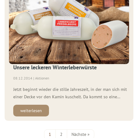
Unsere leckeren Winterleberwürste
08.12.2014 | Aktionen
Jetzt beginnt wieder die stille Jahreszeit, in der man sich mit
einer Decke vor den Kamin kuschelt. Da kommt so eine
deftige Brotzeit mit unseren WOLF Wurstspezialitäten gerade
weiterlesen
recht. Wir haben dieses Jahr wieder unsere beliebten WOLF
Winterleberwürste im Programm. Unsere leckeren
Brotaufstriche gibt es in den Sorten: Honig-Mandel
Preiselbeere […]
1
2
Nächste »