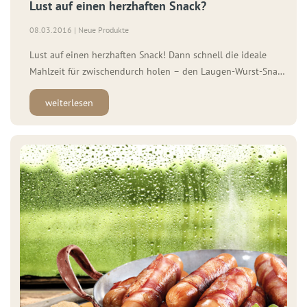
Lust auf einen herzhaften Snack?
08.03.2016 | Neue Produkte
Lust auf einen herzhaften Snack! Dann schnell die ideale
Mahlzeit für zwischendurch holen – den Laugen-Wurst-Snack
von WOLF. Ein innovativer Snack zum Aufbacken, bei dem
weiterlesen
die leckere Wurst von WOLF und der beliebte Händlmaier
Senf in einem knusprigen Laugen-Stangerl der Fränkischen
Frischback eingebacken ist. Bereits 2015 startete die
Entwicklung des Snacks […]