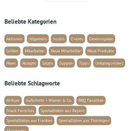
Beliebte Kategorien
Aktionen
Allgemein
Azubis
Events
Gewinnspiele
Grillen
Mitarbeiter
Neue Mitarbeiter
Neue Produkte
News
Rezepte
Salate
Suppen
Tipps
Unkategorisiert
Beliebte Schlagworte
Airfryer
Aufschnitt + Wiener & Co.
BBQ Favorites
Snack Favorites
Spezialitäten aus Bayern
Spezialitäten aus Franken
Spezialitäten aus Thüringen
Thermomix