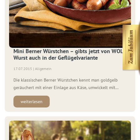
Mini Berner Würstchen – gibts jetzt von WOLF
Wurst auch in der Geflügelvariante
17.07.2015 | Allgemein
Die klassischen Berner Würstchen kennt man goldgelb
geräuchert mit einer Einlage aus Käse, umwickelt mit
würzigem Bauchspeck. Typischerweise werden dafür Wiener
weiterlesen
bzw. Frankfurter Würstchen und Emmentaler Käse verwendet.
Wir von WOLF geben den Käse bereits in das Brät hinzu und
verkürzen somit den Verbrauchern die Zubereitungszeit. So
landet die leckere […]