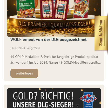
WOLF erneut von der DLG ausgezeichnet
16.07.2024 | Allgemein
49 GOLD-Medaillen & Preis für langjährige Produktqualität
Schwandorf, im Juli 2024. Ganze 49 GOLD-Medaillen vergibt
das Testzentrum Lebensmittel der DLG (Deutsche
weiterlesen
Landwirtschafts-Gesellschaft) in diesem Jahr an den
Lebensmittelhersteller Wolf Essgenuss. Zusätzlich zu der
jährlichen Auszeichnung für die Produktqualität, erhielt die
WOLF Firmengruppe für die Standorte Schwandorf, Nürnberg
und Schmölln dieses […]