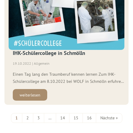
IHK-Schülercollege in Schmölln
19.10.2022 | Allgemein
Einen Tag lang den Traumberuf kennen lernen Zum IHK-
Schülercollege am 8.10.2022 bei WOLF in Schmölln erfuhren
drei Schülerinnen und Schüler, was Fleischer und Maschinen-
weiterlesen
und Anlagenführer in ihrem Beruf zu tun haben und wie die
Ausbildung abläuft. Um 9 Uhr begrüßten
Ausbildungskoordinator Ulrich Wiese, Schichtleiter
Direktkartonierung und bei WOLF gelernter […]
1
2
3
…
14
15
16
Nächste »