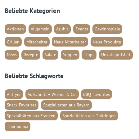
Beliebte Kategorien
Aktionen
Allgemein
Azubis
Events
Gewinnspiele
Grillen
Mitarbeiter
Neue Mitarbeiter
Neue Produkte
News
Rezepte
Salate
Suppen
Tipps
Unkategorisiert
Beliebte Schlagworte
Airfryer
Aufschnitt + Wiener & Co.
BBQ Favorites
Snack Favorites
Spezialitäten aus Bayern
Spezialitäten aus Franken
Spezialitäten aus Thüringen
Thermomix