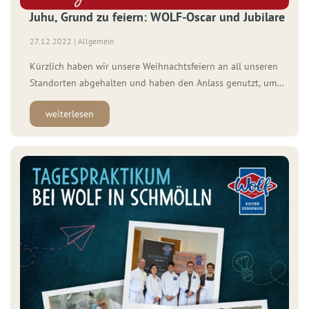
Juhu, Grund zu feiern: WOLF-Oscar und Jubilare
27.12.2022 | Allgemein
Kürzlich haben wir unsere Weihnachtsfeiern an all unseren
Standorten abgehalten und haben den Anlass genutzt, um
uns herzlich bei unseren Mitarbeitern für ihre Treue und die
weiterlesen
innovativen Ideen zu bedanken. Daher haben wir zum Ende
des Jahres 2022 viele langjährige und engagierte
Mitarbeiterinnen und Mitarbeiter geehrt, die unser
Traditionsunternehmen stark […]