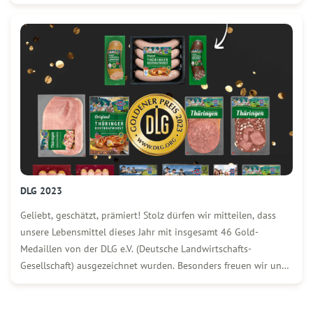
Lebensmittelhersteller Wolf Essgenuss. Zusätzlich zu der
jährlichen Auszeichnung für die Produktqualität, erhielt die
WOLF Firmengruppe für die Standorte Schwandorf, Nürnberg
und Schmölln dieses […]
DLG 2023
Geliebt, geschätzt, prämiert! Stolz dürfen wir mitteilen, dass
unsere Lebensmittel dieses Jahr mit insgesamt 46 Gold-
Medaillen von der DLG e.V. (Deutsche Landwirtschafts-
Gesellschaft) ausgezeichnet wurden. Besonders freuen wir uns,
dass unsere Standorte Schwandorf, Nürnberg und Schmölln
den „Preis für langjährige Produktqualität“ erhielten.