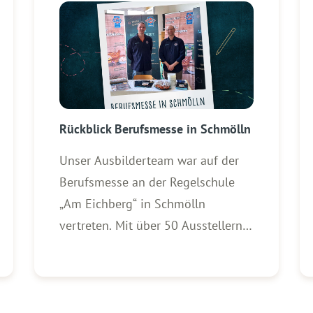
Rückblick Berufsmesse in Schmölln
Unser Ausbilderteam war auf der
Berufsmesse an der Regelschule
„Am Eichberg“ in Schmölln
vertreten. Mit über 50 Ausstellern
und vielen interessierten
Schülerinnen und Schülern war die
Veranstaltung ein voller Erfolg! Die
Azubicoaches standen vor Ort für