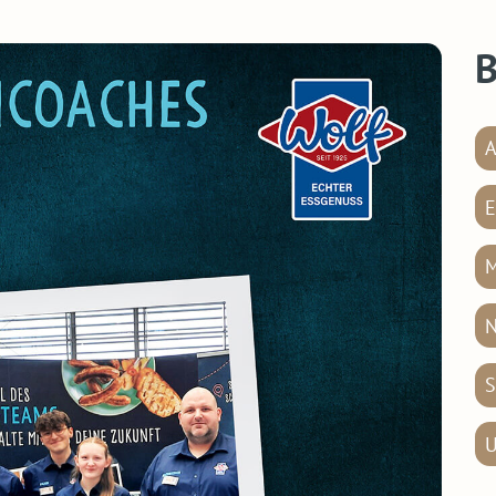
B
A
E
M
N
S
U