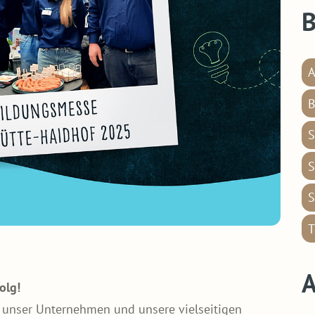
B
A
B
S
S
S
T
A
olg!
, unser Unternehmen und unsere vielseitigen