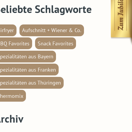
eliebte Schlagworte
irfryer
Aufschnitt + Wiener & Co.
BQ Favorites
Snack Favorites
pezialitäten aus Bayern
pezialitäten aus Franken
pezialitäten aus Thüringen
hermomix
rchiv