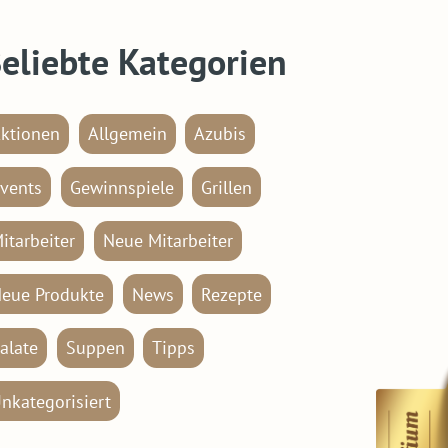
eliebte Kategorien
ktionen
Allgemein
Azubis
vents
Gewinnspiele
Grillen
itarbeiter
Neue Mitarbeiter
eue Produkte
News
Rezepte
alate
Suppen
Tipps
nkategorisiert