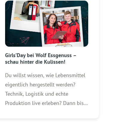
Girls’Day bei Wolf Essgenuss –
schau hinter die Kulissen!
Du willst wissen, wie Lebensmittel
eigentlich hergestellt werden?
Technik, Logistik und echte
Produktion live erleben? Dann bist
du beim Girls’Day 2026 bei Wolf
Essgenuss genau richtig! Am 23.
April 2026 öffnen wir unseren