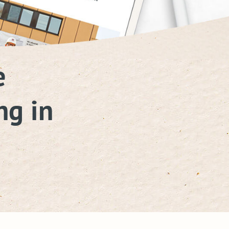
e
ng in