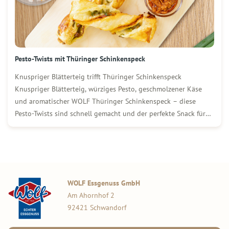
Pesto-Twists mit Thüringer Schinkenspeck
Knuspriger Blätterteig trifft Thüringer Schinkenspeck
Knuspriger Blätterteig, würziges Pesto, geschmolzener Käse
und aromatischer WOLF Thüringer Schinkenspeck – diese
Pesto-Twists sind schnell gemacht und der perfekte Snack für
jede Gelegenheit. Ob als Fingerfood für Gäste, zum Brunch
oder einfach zwischendurch: Sie schmecken frisch aus dem Ofen
genauso lecker wie kalt. Zutaten […]
WOLF Essgenuss GmbH
Am Ahornhof 2
92421 Schwandorf