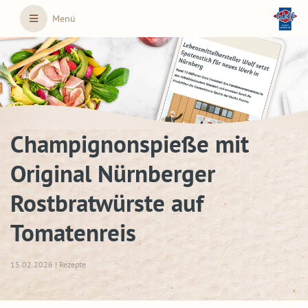
Skip to main content
Menü
Champignonspieße mit
Original Nürnberger
Rostbratwürste auf
Tomatenreis
15.02.2026 | Rezepte