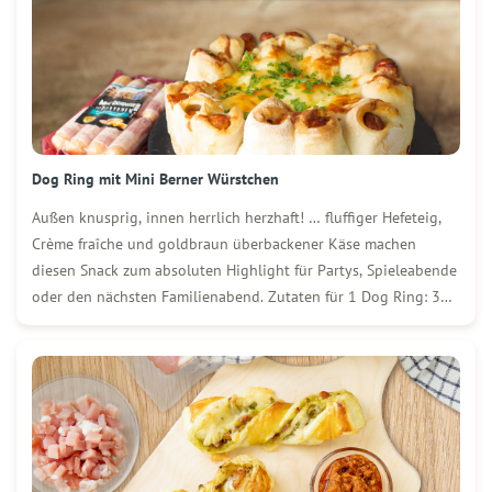
Dog Ring mit Mini Berner Würstchen
Außen knusprig, innen herrlich herzhaft! … fluffiger Hefeteig,
Crème fraîche und goldbraun überbackener Käse machen
diesen Snack zum absoluten Highlight für Partys, Spieleabende
oder den nächsten Familienabend. Zutaten für 1 Dog Ring: 3
Packungen (250 g) WOLF Mini Berner Würstchen 400 g Mehl ½
Würfel (20 g) Hefe 220 ml […]