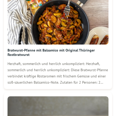
Bratwurst-Pfanne mit Balsamico mit Original Thüringer
Rostbratwurst
Herzhaft, sommerlich und herrlich unkompliziert: Herzhaft,
sommerlich und herrlich unkompliziert: Diese Bratwurst-Pfanne
verbindet kräftige Röstaromen mit frischem Gemüse und einer
süß-säuerlichen Balsamico-Note. Zutaten für 2 Personen: 2
WOLF Original Thüringer Rostbratwürste (frisch oder vom
Vortag) 1 Zwiebel in Streifen geschnitten 1 Zucchini entkernt
und in mundgerechte Stücke geschnitten 200 g […]