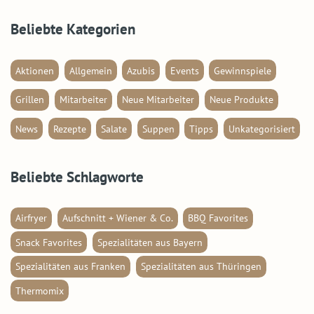
Beliebte Kategorien
Aktionen
Allgemein
Azubis
Events
Gewinnspiele
Grillen
Mitarbeiter
Neue Mitarbeiter
Neue Produkte
News
Rezepte
Salate
Suppen
Tipps
Unkategorisiert
Beliebte Schlagworte
Airfryer
Aufschnitt + Wiener & Co.
BBQ Favorites
Snack Favorites
Spezialitäten aus Bayern
Spezialitäten aus Franken
Spezialitäten aus Thüringen
Thermomix