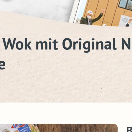
 Wok mit Original 
e
B