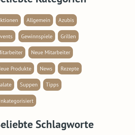
ktionen
Allgemein
Azubis
vents
Gewinnspiele
Grillen
itarbeiter
Neue Mitarbeiter
eue Produkte
News
Rezepte
alate
Suppen
Tipps
nkategorisiert
eliebte Schlagworte