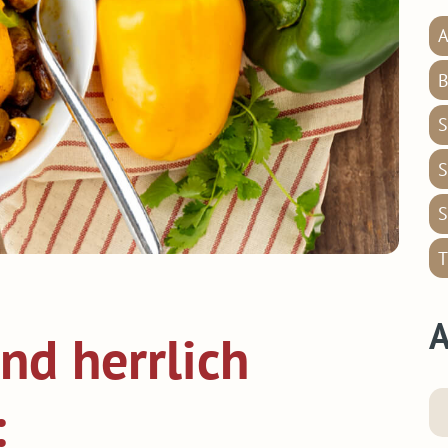
A
B
S
S
S
T
A
nd herrlich
: