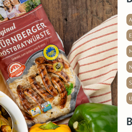
A
E
M
N
S
U
B