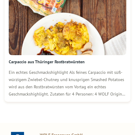
Carpaccio aus Thüringer Rostbratwürsten
Ein echtes Geschmackshighlight Als feines Carpaccio mit süß-
würzigem Zwiebel-Chutney und knusprigen Smashed Potatoes
wird aus den Rostbratwürsten vom Vortag ein echtes
Geschmackshighlight. Zutaten für 4 Personen: 4 WOLF Original
Thüringer Rostbratwürste vom Vortag 1 kg gekochte Drillinge
(festkochend) Mediterrane Kräuter Etwas Öl 250 g rote
Zwiebeln 100 g brauner Zucker […]
WOLF Essgenuss GmbH