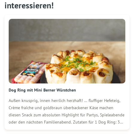
interessieren!
Dog Ring mit Mini Berner Würstchen
Außen knusprig, innen herrlich herzhaft! … fluffiger Hefeteig,
Crème fraîche und goldbraun überbackener Käse machen
diesen Snack zum absoluten Highlight für Partys, Spieleabende
oder den nächsten Familienabend. Zutaten für 1 Dog Ring: 3
Packungen (250 g) WOLF Mini Berner Würstchen 400 g Mehl ½