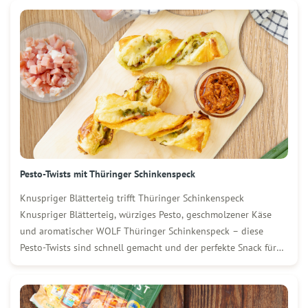
Würfel (20 g) Hefe 220 ml […]
Pesto-Twists mit Thüringer Schinkenspeck
Knuspriger Blätterteig trifft Thüringer Schinkenspeck
Knuspriger Blätterteig, würziges Pesto, geschmolzener Käse
und aromatischer WOLF Thüringer Schinkenspeck – diese
Pesto-Twists sind schnell gemacht und der perfekte Snack für
jede Gelegenheit. Ob als Fingerfood für Gäste, zum Brunch
oder einfach zwischendurch: Sie schmecken frisch aus dem Ofen
genauso lecker wie kalt. Zutaten […]