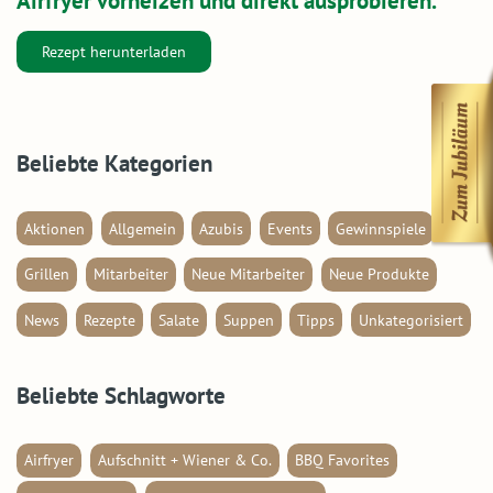
Airfryer vorheizen und direkt ausprobieren.
Rezept herunterladen
Beliebte Kategorien
Aktionen
Allgemein
Azubis
Events
Gewinnspiele
Grillen
Mitarbeiter
Neue Mitarbeiter
Neue Produkte
News
Rezepte
Salate
Suppen
Tipps
Unkategorisiert
Beliebte Schlagworte
Airfryer
Aufschnitt + Wiener & Co.
BBQ Favorites