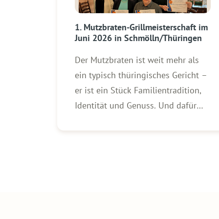
1. Mutzbraten-Grillmeisterschaft im
Juni 2026 in Schmölln/Thüringen
Der Mutzbraten ist weit mehr als
ein typisch thüringisches Gericht –
er ist ein Stück Familientradition,
Identität und Genuss. Und dafür
steht die Stadt Schmölln, seit über
30 Jahren Standort und Heimat der
WOLF Firmengruppe. Und wenn die
Stadt Schmölln im Juni 2026
erstmals zur Mutzbraten-
Grillmeisterschaft ruft, darf WOLF
natürlich […]