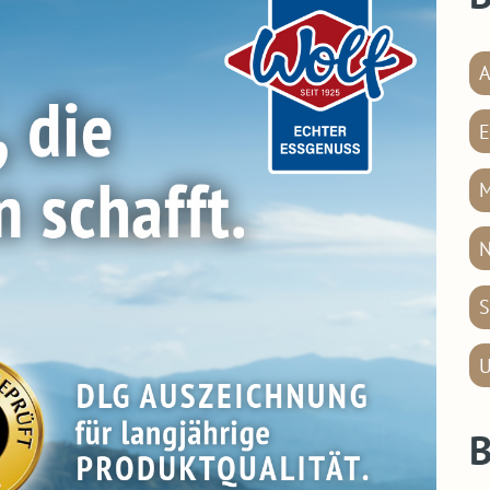
A
E
M
N
S
U
B