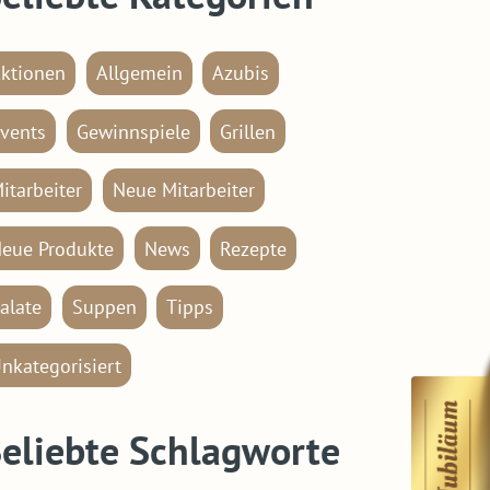
ktionen
Allgemein
Azubis
vents
Gewinnspiele
Grillen
itarbeiter
Neue Mitarbeiter
eue Produkte
News
Rezepte
alate
Suppen
Tipps
nkategorisiert
eliebte Schlagworte