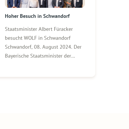
Hoher Besuch in Schwandorf
Staatsminister Albert Füracker
besucht WOLF in Schwandorf
Schwandorf, 08. August 2024. Der
Bayerische Staatsminister der
Finanzen und für Heimat, Albert
Füracker, besuchte am heutigen
Donnerstag den Hauptsitz der
WOLF Firmengruppe in
Schwandorf. Gemeinsam mit
Landrat Thomas Ebeling
besichtigte Füracker das Werk des
Familienunternehmens. Im Rahmen