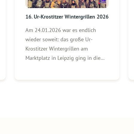
16. Ur-Krostitzer Wintergrillen 2026
Am 24.01.2026 war es endlich
wieder soweit: das große Ur-
Krostitzer Wintergrillen am
Marktplatz in Leipzig ging in die
16. Auflage. Auch in diesem Jahr
waren die 100 Startplätze für die
Teams in unter zwei Minuten
vergeben und die Warteliste lang.
Mit der WOLF Firmengruppe als
Exklusiv-Partner rund um die Wurst
[…]