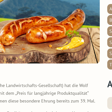
A
B
S
S
S
T
A
e Landwirtschafts-Gesellschaft) hat die Wolf
 dem „Preis für langjährige Produktqualität“
men diese besondere Ehrung bereits zum 39. Mal.