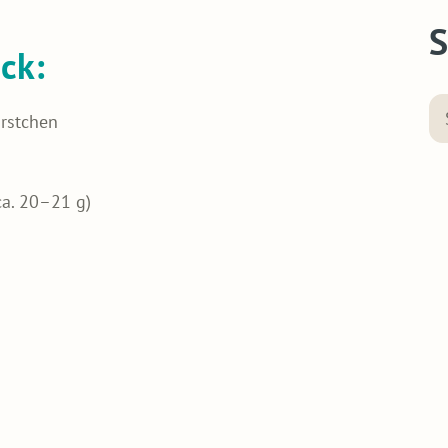
S
ck:
rstchen
ca. 20–21 g)
n