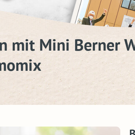
n mit Mini Berner 
momix
B