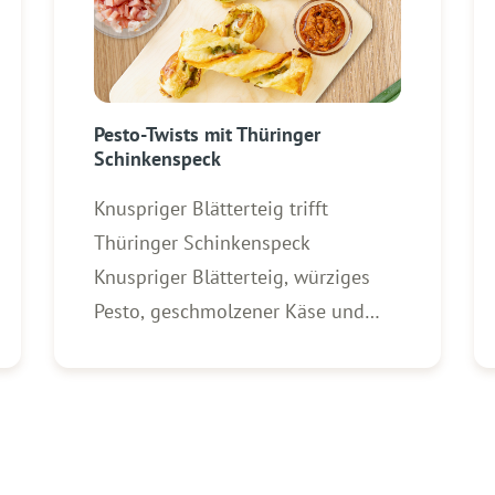
Pesto-Twists mit Thüringer
Schinkenspeck
Knuspriger Blätterteig trifft
Thüringer Schinkenspeck
Knuspriger Blätterteig, würziges
Pesto, geschmolzener Käse und
aromatischer WOLF Thüringer
Schinkenspeck – diese Pesto-
Twists sind schnell gemacht und
der perfekte Snack für jede
Gelegenheit. Ob als Fingerfood für