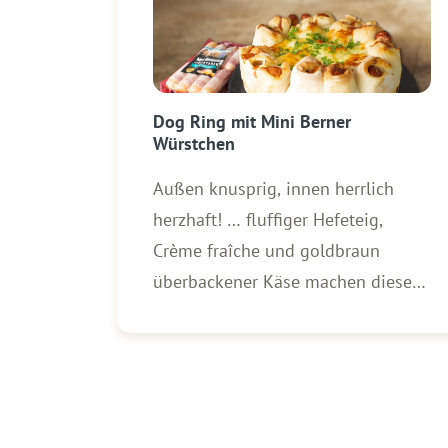
Dog Ring mit Mini Berner
Würstchen
Außen knusprig, innen herrlich
herzhaft! … fluffiger Hefeteig,
Crème fraîche und goldbraun
überbackener Käse machen diesen
Snack zum absoluten Highlight für
Partys, Spieleabende oder den
nächsten Familienabend. Zutaten
für 1 Dog Ring: 3 Packungen (250
g) WOLF Mini Berner Würstchen