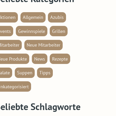
ktionen
Allgemein
Azubis
vents
Gewinnspiele
Grillen
itarbeiter
Neue Mitarbeiter
eue Produkte
News
Rezepte
alate
Suppen
Tipps
nkategorisiert
eliebte Schlagworte