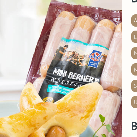
A
E
M
N
S
U
B