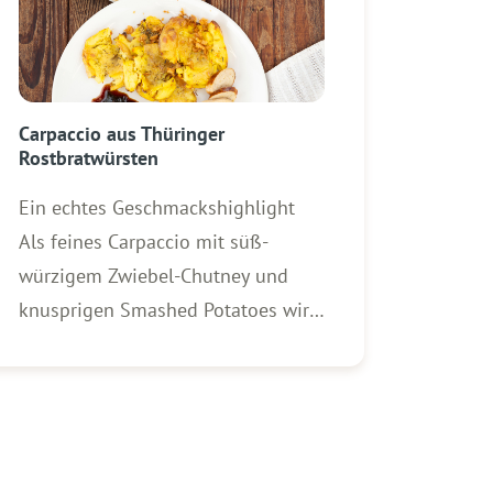
Carpaccio aus Thüringer
Rostbratwürsten
Ein echtes Geschmackshighlight
Als feines Carpaccio mit süß-
würzigem Zwiebel-Chutney und
knusprigen Smashed Potatoes wird
aus den Rostbratwürsten vom
Vortag ein echtes
Geschmackshighlight. Zutaten für 4
Personen: 4 WOLF Original
Thüringer Rostbratwürste vom