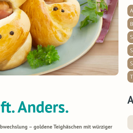
A
B
S
S
S
T
A
ft. Anders.
 Abwechslung – goldene Teighäschen mit würziger