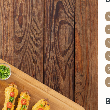
A
E
M
N
S
U
B