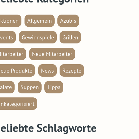
ktionen
Allgemein
Azubis
vents
Gewinnspiele
Grillen
itarbeiter
Neue Mitarbeiter
eue Produkte
News
Rezepte
alate
Suppen
Tipps
nkategorisiert
eliebte Schlagworte