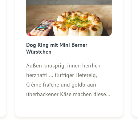
Dog Ring mit Mini Berner
Würstchen
Außen knusprig, innen herrlich
herzhaft! … fluffiger Hefeteig,
Crème fraîche und goldbraun
überbackener Käse machen diesen
Snack zum absoluten Highlight für
Partys, Spieleabende oder den
nächsten Familienabend. Zutaten
für 1 Dog Ring: 3 Packungen (250