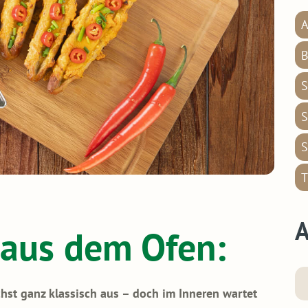
A
B
S
S
S
T
A
aus dem Ofen:
hst ganz klassisch aus – doch im Inneren wartet