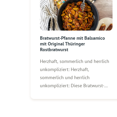
Bratwurst-Pfanne mit Balsamico
mit Original Thüringer
Rostbratwurst
Herzhaft, sommerlich und herrlich
unkompliziert: Herzhaft,
sommerlich und herrlich
unkompliziert: Diese Bratwurst-
Pfanne verbindet kräftige
Röstaromen mit frischem Gemüse
und einer süß-säuerlichen