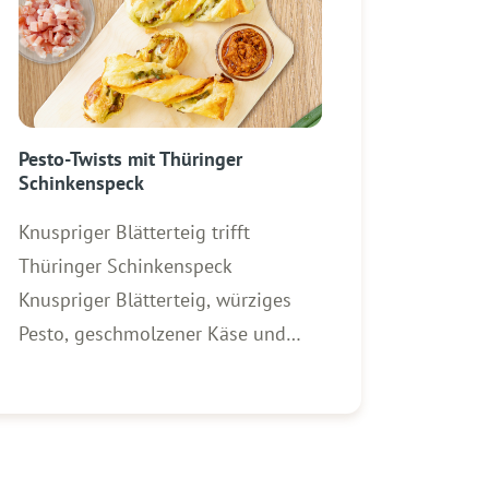
Pesto-Twists mit Thüringer
Schinkenspeck
Knuspriger Blätterteig trifft
Thüringer Schinkenspeck
Knuspriger Blätterteig, würziges
Pesto, geschmolzener Käse und
aromatischer WOLF Thüringer
Schinkenspeck – diese Pesto-
Twists sind schnell gemacht und
der perfekte Snack für jede