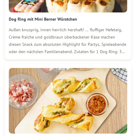
Dog Ring mit Mini Berner Würstchen
Außen knusprig, innen herrlich herzhaft! … fluffiger Hefeteig,
Crème fraîche und goldbraun überbackener Käse machen
diesen Snack zum absoluten Highlight für Partys, Spieleabende
oder den nächsten Familienabend. Zutaten für 1 Dog Ring: 3
Packungen (250 g) WOLF Mini Berner Würstchen 400 g Mehl ½
Würfel (20 g) Hefe 220 ml […]