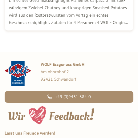
Ein echtes Geschmackshighlight Als feines Carpaccio mit süß-
würzigem Zwiebel-Chutney und knusprigen Smashed Potatoes
wird aus den Rostbratwürsten vom Vortag ein echtes
Geschmackshighlight. Zutaten für 4 Personen: 4 WOLF Original
Thüringer Rostbratwürste vom Vortag 1 kg gekochte Drillinge
(festkochend) Mediterrane Kräuter Etwas Öl 250 g rote
Zwiebeln 100 g brauner Zucker […]
WOLF Essgenuss GmbH
Am Ahornhof 2
92421 Schwandorf
+49 (0)9431 384-0
Lasst uns Freunde werden!