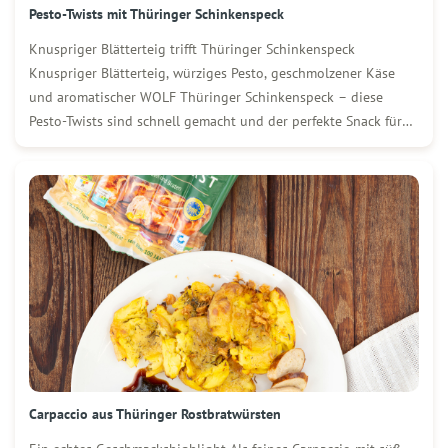
Pesto-Twists mit Thüringer Schinkenspeck
Knuspriger Blätterteig trifft Thüringer Schinkenspeck
Knuspriger Blätterteig, würziges Pesto, geschmolzener Käse
und aromatischer WOLF Thüringer Schinkenspeck – diese
Pesto-Twists sind schnell gemacht und der perfekte Snack für
jede Gelegenheit. Ob als Fingerfood für Gäste, zum Brunch
oder einfach zwischendurch: Sie schmecken frisch aus dem Ofen
genauso lecker wie kalt. Zutaten […]
Carpaccio aus Thüringer Rostbratwürsten