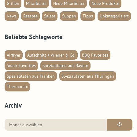
Grillen
Mitarbeiter
Neue Mitarbeiter
Neue Produkte
News
Rezepte
Salate
Suppen
Tipps
Unkategorisiert
Beliebte Schlagworte
Airfryer
Aufschnitt + Wiener & Co.
BBQ Favorites
Snack Favorites
Spezialitäten aus Bayern
Spezialitäten aus Franken
Spezialitäten aus Thüringen
Thermomix
Archiv