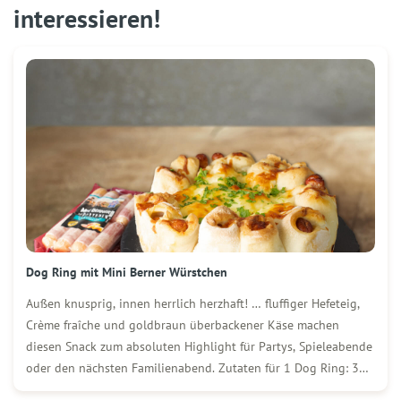
interessieren!
Dog Ring mit Mini Berner Würstchen
Außen knusprig, innen herrlich herzhaft! … fluffiger Hefeteig,
Crème fraîche und goldbraun überbackener Käse machen
diesen Snack zum absoluten Highlight für Partys, Spieleabende
oder den nächsten Familienabend. Zutaten für 1 Dog Ring: 3
Packungen (250 g) WOLF Mini Berner Würstchen 400 g Mehl ½