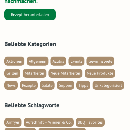
nachmachen.
Rezept herunterladen
Beliebte Kategorien
Aktionen
Allgemein
Azubis
Events
Gewinnspiele
Grillen
Mitarbeiter
Neue Mitarbeiter
Neue Produkte
News
Rezepte
Salate
Suppen
Tipps
Unkategorisiert
Beliebte Schlagworte
Airfryer
Aufschnitt + Wiener & Co.
BBQ Favorites