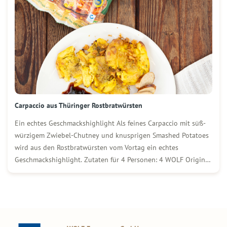
Carpaccio aus Thüringer Rostbratwürsten
Ein echtes Geschmackshighlight Als feines Carpaccio mit süß-
würzigem Zwiebel-Chutney und knusprigen Smashed Potatoes
wird aus den Rostbratwürsten vom Vortag ein echtes
Geschmackshighlight. Zutaten für 4 Personen: 4 WOLF Original
Thüringer Rostbratwürste vom Vortag 1 kg gekochte Drillinge
(festkochend) Mediterrane Kräuter Etwas Öl 250 g rote
Zwiebeln 100 g brauner Zucker […]