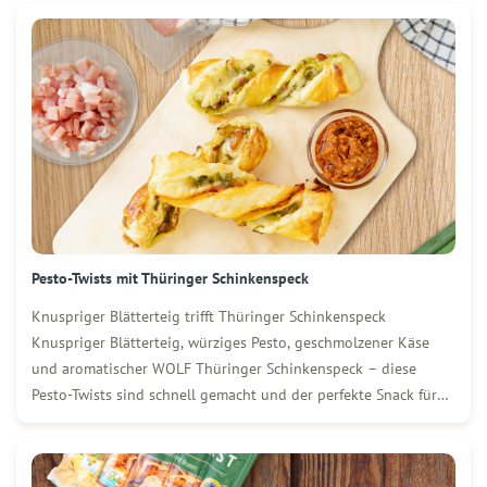
Würfel (20 g) Hefe 220 ml […]
Pesto-Twists mit Thüringer Schinkenspeck
Knuspriger Blätterteig trifft Thüringer Schinkenspeck
Knuspriger Blätterteig, würziges Pesto, geschmolzener Käse
und aromatischer WOLF Thüringer Schinkenspeck – diese
Pesto-Twists sind schnell gemacht und der perfekte Snack für
jede Gelegenheit. Ob als Fingerfood für Gäste, zum Brunch
oder einfach zwischendurch: Sie schmecken frisch aus dem Ofen
genauso lecker wie kalt. Zutaten […]