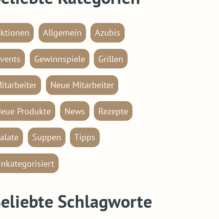
ktionen
Allgemein
Azubis
vents
Gewinnspiele
Grillen
itarbeiter
Neue Mitarbeiter
eue Produkte
News
Rezepte
alate
Suppen
Tipps
nkategorisiert
eliebte Schlagworte