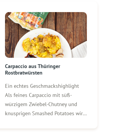
Carpaccio aus Thüringer
Rostbratwürsten
Ein echtes Geschmackshighlight
Als feines Carpaccio mit süß-
würzigem Zwiebel-Chutney und
knusprigen Smashed Potatoes wird
aus den Rostbratwürsten vom
Vortag ein echtes