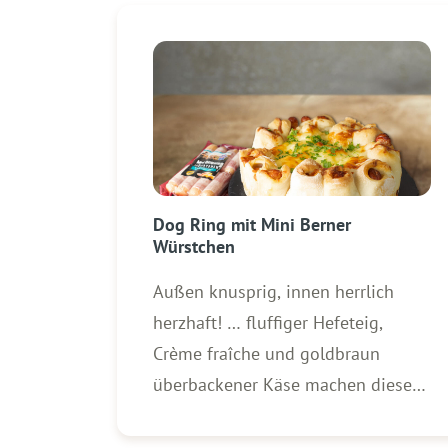
Dog Ring mit Mini Berner
Würstchen
Außen knusprig, innen herrlich
herzhaft! … fluffiger Hefeteig,
Crème fraîche und goldbraun
überbackener Käse machen diesen
Snack zum absoluten Highlight für
Partys, Spieleabende oder den