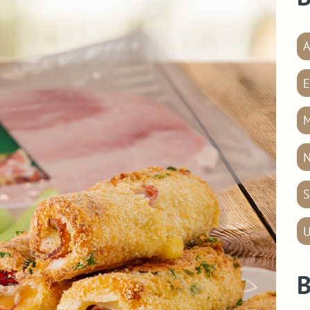
A
E
M
N
S
U
B