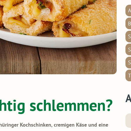
A
B
S
S
S
T
A
chtig schlemmen?
hüringer Kochschinken, cremigen Käse und eine