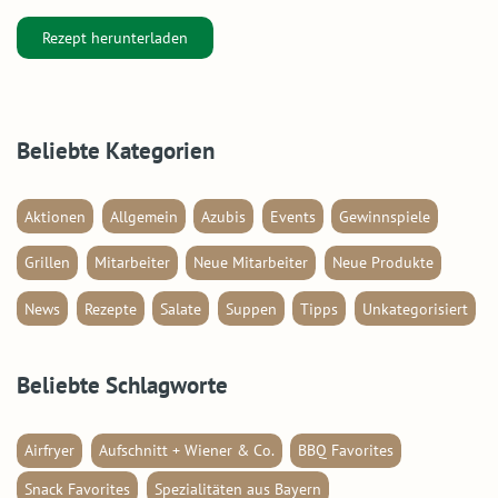
Rezept herunterladen
Beliebte Kategorien
Aktionen
Allgemein
Azubis
Events
Gewinnspiele
Grillen
Mitarbeiter
Neue Mitarbeiter
Neue Produkte
News
Rezepte
Salate
Suppen
Tipps
Unkategorisiert
Beliebte Schlagworte
Airfryer
Aufschnitt + Wiener & Co.
BBQ Favorites
Snack Favorites
Spezialitäten aus Bayern