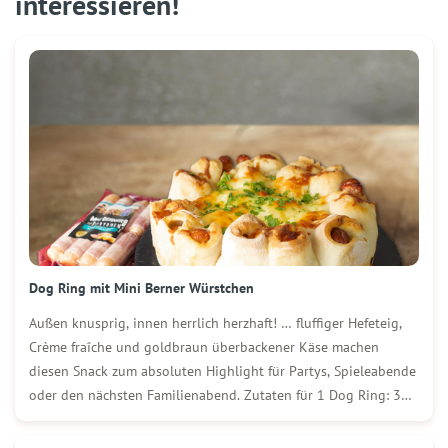
interessieren!
Dog Ring mit Mini Berner Würstchen
Außen knusprig, innen herrlich herzhaft! … fluffiger Hefeteig,
Crème fraîche und goldbraun überbackener Käse machen
diesen Snack zum absoluten Highlight für Partys, Spieleabende
oder den nächsten Familienabend. Zutaten für 1 Dog Ring: 3
Packungen (250 g) WOLF Mini Berner Würstchen 400 g Mehl ½
Würfel (20 g) Hefe 220 ml […]