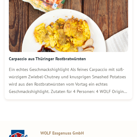
Carpaccio aus Thüringer Rostbratwürsten
Ein echtes Geschmackshighlight Als feines Carpaccio mit süß-
würzigem Zwiebel-Chutney und knusprigen Smashed Potatoes
wird aus den Rostbratwürsten vom Vortag ein echtes
Geschmackshighlight. Zutaten für 4 Personen: 4 WOLF Original
Thüringer Rostbratwürste vom Vortag 1 kg gekochte Drillinge
(festkochend) Mediterrane Kräuter Etwas Öl 250 g rote
Zwiebeln 100 g brauner Zucker […]
WOLF Essgenuss GmbH