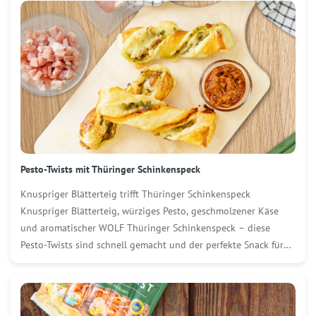
Pesto-Twists mit Thüringer Schinkenspeck
Knuspriger Blätterteig trifft Thüringer Schinkenspeck
Knuspriger Blätterteig, würziges Pesto, geschmolzener Käse
und aromatischer WOLF Thüringer Schinkenspeck – diese
Pesto-Twists sind schnell gemacht und der perfekte Snack für
jede Gelegenheit. Ob als Fingerfood für Gäste, zum Brunch
oder einfach zwischendurch: Sie schmecken frisch aus dem Ofen
genauso lecker wie kalt. Zutaten […]