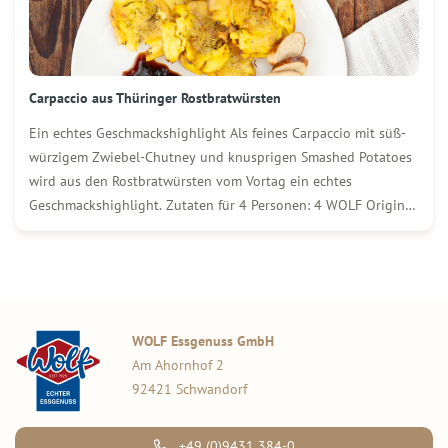
Carpaccio aus Thüringer Rostbratwürsten
Ein echtes Geschmackshighlight Als feines Carpaccio mit süß-
würzigem Zwiebel-Chutney und knusprigen Smashed Potatoes
wird aus den Rostbratwürsten vom Vortag ein echtes
Geschmackshighlight. Zutaten für 4 Personen: 4 WOLF Original
Thüringer Rostbratwürste vom Vortag 1 kg gekochte Drillinge
(festkochend) Mediterrane Kräuter Etwas Öl 250 g rote
Zwiebeln 100 g brauner Zucker […]
WOLF Essgenuss GmbH
Am Ahornhof 2
92421 Schwandorf
+49 (0)9431 384-0