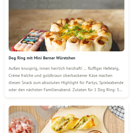
Dog Ring mit Mini Berner Würstchen
Außen knusprig, innen herrlich herzhaft! … fluffiger Hefeteig,
Crème fraîche und goldbraun überbackener Käse machen
diesen Snack zum absoluten Highlight für Partys, Spieleabende
oder den nächsten Familienabend. Zutaten für 1 Dog Ring: 3
Packungen (250 g) WOLF Mini Berner Würstchen 400 g Mehl ½
Würfel (20 g) Hefe 220 ml […]