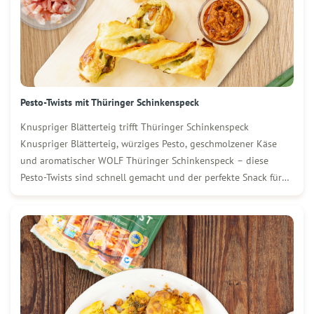
Pesto-Twists mit Thüringer Schinkenspeck
Knuspriger Blätterteig trifft Thüringer Schinkenspeck
Knuspriger Blätterteig, würziges Pesto, geschmolzener Käse
und aromatischer WOLF Thüringer Schinkenspeck – diese
Pesto-Twists sind schnell gemacht und der perfekte Snack für
jede Gelegenheit. Ob als Fingerfood für Gäste, zum Brunch
oder einfach zwischendurch: Sie schmecken frisch aus dem Ofen
genauso lecker wie kalt. Zutaten […]