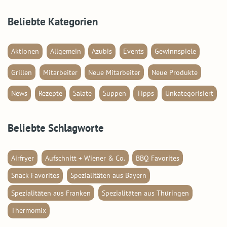
Beliebte Kategorien
Aktionen
Allgemein
Azubis
Events
Gewinnspiele
Grillen
Mitarbeiter
Neue Mitarbeiter
Neue Produkte
News
Rezepte
Salate
Suppen
Tipps
Unkategorisiert
Beliebte Schlagworte
Airfryer
Aufschnitt + Wiener & Co.
BBQ Favorites
Snack Favorites
Spezialitäten aus Bayern
Spezialitäten aus Franken
Spezialitäten aus Thüringen
Thermomix